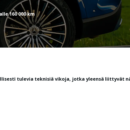
 alle 160 000 km
esti tulevia teknisiä vikoja, jotka yleensä liittyvät n