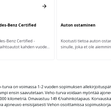
es-Benz Certified
Auton ostaminen
es-Benz Certified -
Kootusti tietoa auton osta
aihtoautot kahden vuoden
sinulle, joka et ole aiemmin
a Veholta.
ostanut autoa.
ho-turva on voimassa 1-2 vuoden sopimuksen allekirjoituspäi
kumpi ensin saavutetaan. Veho-turva voidaan myöntää ajone
60 000 kilometriä. Omavastuu 149 €/vahinkotapaus. Korvauska
a ajoneuvo ensisijaisesti Vehon osoittamissa sopimuskorj