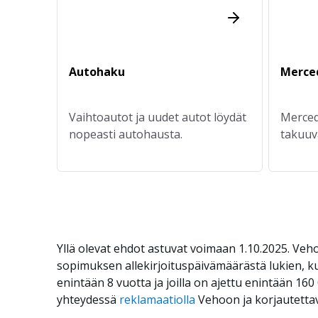
Autohaku
Merced
Vaihtoautot ja uudet autot löydät
Merced
nopeasti autohausta.
takuuv
takuull
Yllä olevat ehdot astuvat voimaan 1.10.2025. Ve
sopimuksen allekirjoituspäivämäärästä lukien, 
enintään 8 vuotta ja joilla on ajettu enintään 1
yhteydessä
reklamaatiolla
Vehoon ja korjautettav