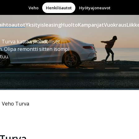
Veho
Henkilöautot
Hyötyajoneuvot
aihtoautot
Yksityisleasing
Huolto
Kampanjat
Vuokraus
Liikk
 Turva kattaa mahdolliset
n. Olipa remontti sitten isompi
tuu.
Veho Turva
 Turva