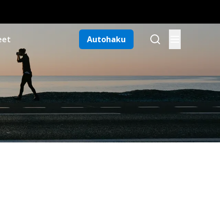
eet
Autohaku