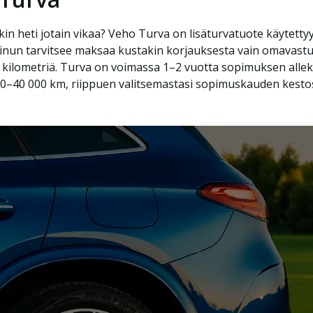
kin heti jotain vikaa? Veho Turva on lisäturvatuote käytett
a sinun tarvitsee maksaa kustakin korjauksesta vain omavastuu
00 kilometriä. Turva on voimassa 1–2 vuotta sopimuksen all
 000–40 000 km, riippuen valitsemastasi sopimuskauden kesto