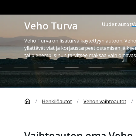
Veho Turva
Uudet autot
V
Veho Turva on lisäturva käytettyyn autoon. Veho
yllättävät viat ja korjaustarpeet ostamisen jälkee
tai pienempi sinun tarvitsee maksaa vain omavas
/
Henkilöautot
/
Vehon vaihtoautot
/
Vaihtoauton oma Veho