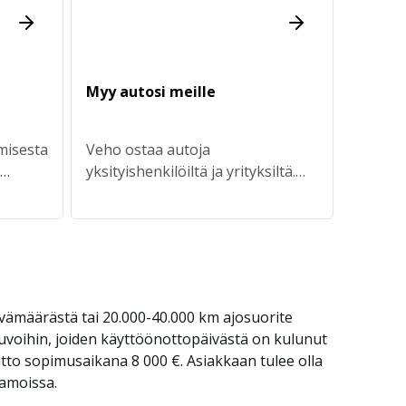
Myy autosi meille
misesta
Veho ostaa autoja
yksityishenkilöiltä ja yrityksiltä.
Maksamme sovitun hinnan
nopeasti tilillesi.
vämäärästä tai 20.000-40.000 km ajosuorite
uvoihin, joiden käyttöönottopäivästä on kulunut
tto sopimusaikana 8 000 €. Asiakkaan tulee olla
aamoissa.