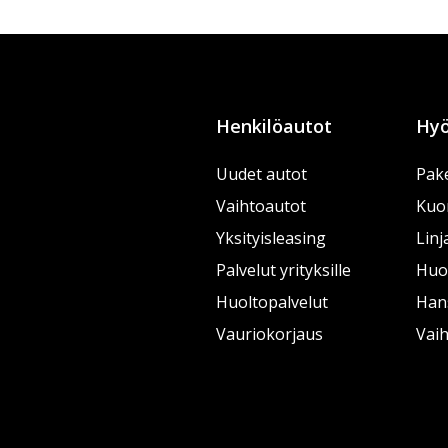
Henkilöautot
Hyö
Uudet autot
Pake
Vaihtoautot
Kuo
Yksityisleasing
Linj
Palvelut yrityksille
Huol
Huoltopalvelut
Han
Vauriokorjaus
Vai