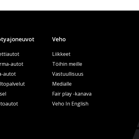
tyajoneuvot
Veho
ttiautot
Liikkeet
rma-autot
Töihin meille
a-autot
Vastuullisuus
topalvelut
Medialle
sel
Fair play -kanava
htoautot
Veho In English