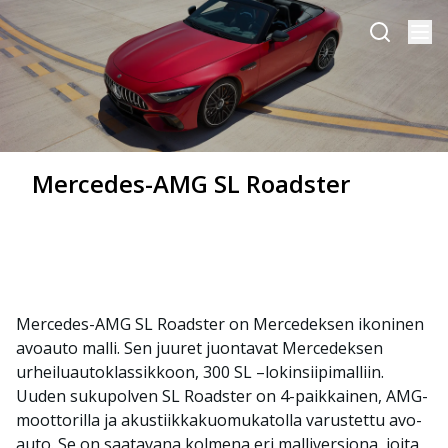
Mercedes-AMG SL Roadster
Mercedes-AMG SL Roadster on Mercedeksen ikoninen
avoauto malli. Sen juuret juontavat Mercedeksen
urheiluautoklassikkoon, 300 SL –lokinsiipimalliin.
Uuden sukupolven SL Roadster on 4-paikkainen, AMG-
moottorilla ja akustiikkakuomukatolla varustettu avo-
auto. Se on saatavana kolmena eri malliversiona, joita