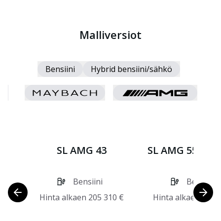
Malliversiot
Bensiini
Hybrid bensiini/sähkö
SL AMG 43
SL AMG 55 4MA
Bensiini
Bensiini
Hinta alkaen
205 310
€
Hinta alkaen
328 