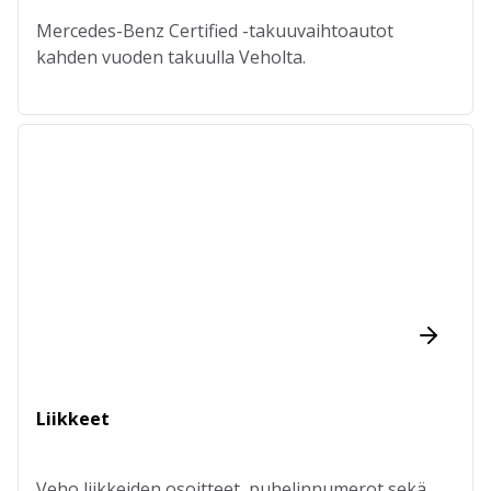
Mercedes-Benz Certified -takuuvaihtoautot
kahden vuoden takuulla Veholta.
Liikkeet
Veho liikkeiden osoitteet, puhelinnumerot sekä