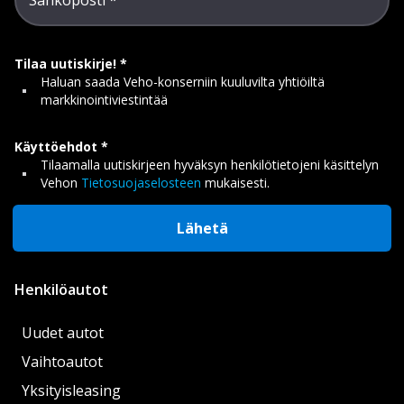
Sähköposti
Tilaa uutiskirje!
Haluan saada Veho-konserniin kuuluvilta yhtiöiltä
markkinointiviestintää
Käyttöehdot
Tilaamalla uutiskirjeen hyväksyn henkilötietojeni käsittelyn
Vehon
Tietosuojaselosteen
mukaisesti.
Lähetä
Henkilöautot
Uudet autot
Vaihtoautot
Yksityisleasing