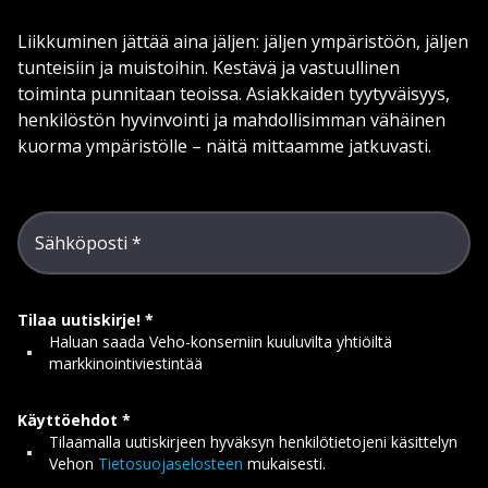
Liikkuminen jättää aina jäljen: jäljen ympäristöön, jäljen
tunteisiin ja muistoihin. Kestävä ja vastuullinen
toiminta punnitaan teoissa. Asiakkaiden tyytyväisyys,
henkilöstön hyvinvointi ja mahdollisimman vähäinen
kuorma ympäristölle – näitä mittaamme jatkuvasti.
Sähköposti
Tilaa uutiskirje!
Haluan saada Veho-konserniin kuuluvilta yhtiöiltä
markkinointiviestintää
Käyttöehdot
Tilaamalla uutiskirjeen hyväksyn henkilötietojeni käsittelyn
Vehon
Tietosuojaselosteen
mukaisesti.