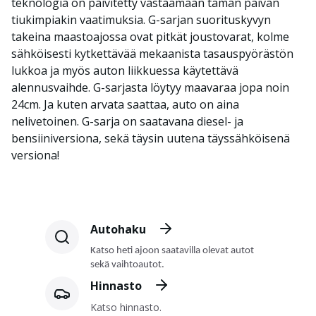
teknologia on päivitetty vastaamaan tämän päivän
tiukimpiakin vaatimuksia. G-sarjan suorituskyvyn
takeina maastoajossa ovat pitkät joustovarat, kolme
sähköisesti kytkettävää mekaanista tasauspyörästön
lukkoa ja myös auton liikkuessa käytettävä
alennusvaihde. G-sarjasta löytyy maavaraa jopa noin
24cm. Ja kuten arvata saattaa, auto on aina
nelivetoinen. G-sarja on saatavana diesel- ja
bensiiniversiona, sekä täysin uutena täyssähköisenä
versiona!
Autohaku
Katso heti ajoon saatavilla olevat autot
sekä vaihtoautot.
Hinnasto
Katso hinnasto.