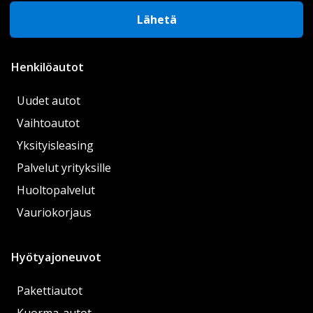
Lähetä
Henkilöautot
Uudet autot
Vaihtoautot
Yksityisleasing
Palvelut yrityksille
Huoltopalvelut
Vauriokorjaus
Hyötyajoneuvot
Pakettiautot
Kuorma-autot