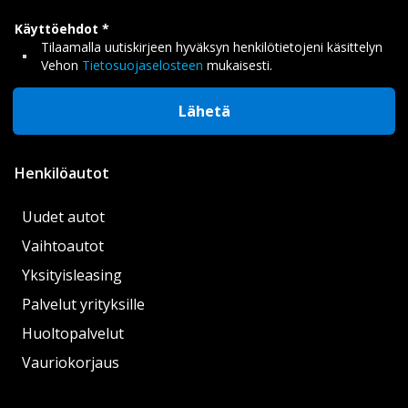
Käyttöehdot
Tilaamalla uutiskirjeen hyväksyn henkilötietojeni käsittelyn
Vehon
Tietosuojaselosteen
mukaisesti.
Lähetä
Henkilöautot
Uudet autot
Vaihtoautot
Yksityisleasing
Palvelut yrityksille
Huoltopalvelut
Vauriokorjaus