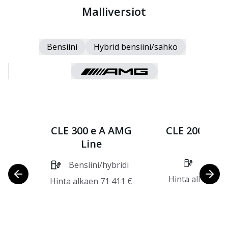
Malliversiot
Bensiini
Hybrid bensiini/sähkö
CLE 300 e A AMG
CLE 200 4MA
Line
Bensiin
Bensiini/hybridi
Hinta alkaen
73
Hinta alkaen
71 411
€