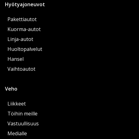
Hyötyajoneuvot
Pakettiautot
Kuorma-autot
Linja-autot
Huoltopalvelut
Hansel
Vaihtoautot
Veho
Liikkeet
Töihin meille
Vastuullisuus
Medialle