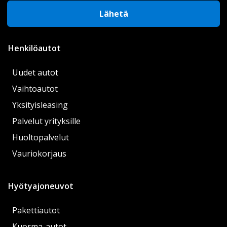
Lähetä
Henkilöautot
Uudet autot
Vaihtoautot
Yksityisleasing
Palvelut yrityksille
Huoltopalvelut
Vauriokorjaus
Hyötyajoneuvot
Pakettiautot
Kuorma-autot