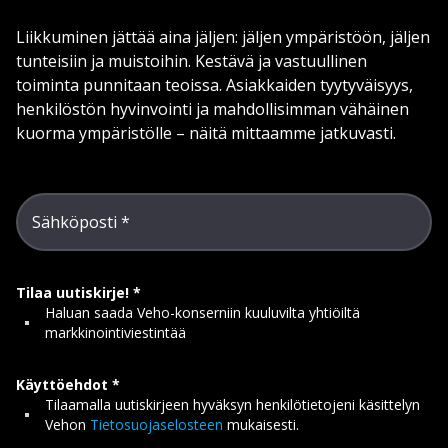
Liikkuminen jättää aina jäljen: jäljen ympäristöön, jäljen
tunteisiin ja muistoihin. Kestävä ja vastuullinen
toiminta punnitaan teoissa. Asiakkaiden tyytyväisyys,
henkilöstön hyvinvointi ja mahdollisimman vähäinen
kuorma ympäristölle – näitä mittaamme jatkuvasti.
Sähköposti
Tilaa uutiskirje!
Haluan saada Veho-konserniin kuuluvilta yhtiöiltä
markkinointiviestintää
Käyttöehdot
Tilaamalla uutiskirjeen hyväksyn henkilötietojeni käsittelyn
Vehon
Tietosuojaselosteen
mukaisesti.