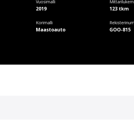
Vuosimalli
Mittariluke
2019
123 tkm
Korimalli
Rekisterinu
Maastoauto
GOO-815