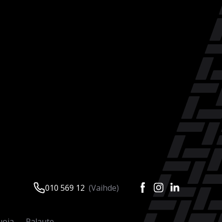
010 569 12
(Vaihde)
uoja
Palaute