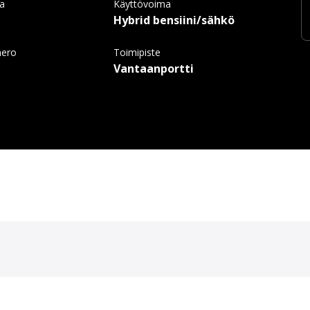
ma
Käyttövoima
Hybrid bensiini/sähkö
mero
Toimipiste
Vantaanportti