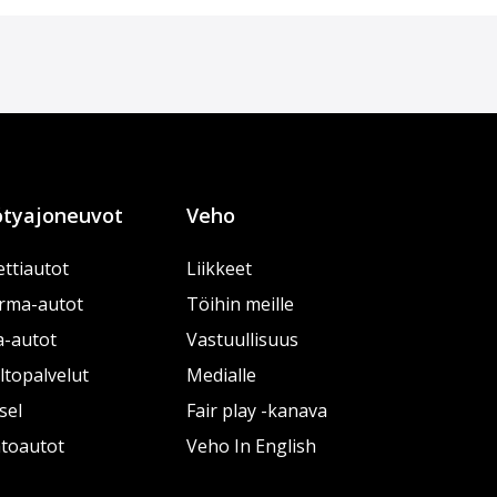
tyajoneuvot
Veho
ttiautot
Liikkeet
rma-autot
Töihin meille
a-autot
Vastuullisuus
topalvelut
Medialle
sel
Fair play -kanava
htoautot
Veho In English