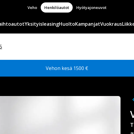
Veho
Henkilöautot
Hyötyajoneuvot
aihtoautot
Yksityisleasing
Huolto
Kampanjat
Vuokraus
Liikk
5
Vehon kesä 1500 €
T
a