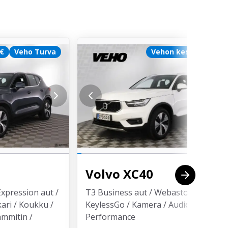
 €
Veho Turva
Vehon kesä 1500 €
Volvo
XC40
Expression aut /
T3 Business aut / Webasto / LED /
kari / Koukku /
KeylessGo / Kamera / Audio High
ämmitin /
Performance