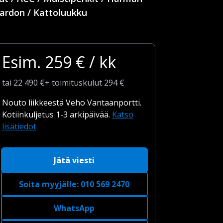
ardon / Kattoluukku
Esim.
259
€ / kk
tai
22 490
€
+
toimituskulut
294 €
Nouto liikkeestä Veho Vantaanportti.
Kotiinkuljetus 1-3 arkipäivää.
Katso
lisätiedot
Jätä viesti
Soita myyjälle
:
010 569 2470
WhatsApp