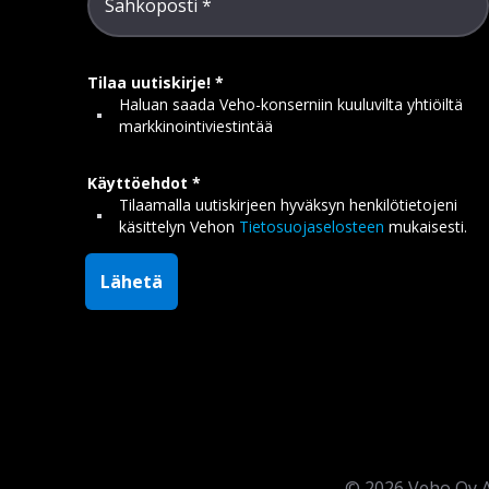
Sähköposti
Tilaa uutiskirje!
Haluan saada Veho-konserniin kuuluvilta yhtiöiltä
markkinointiviestintää
Käyttöehdot
Tilaamalla uutiskirjeen hyväksyn henkilötietojeni
käsittelyn Vehon
Tietosuojaselosteen
mukaisesti.
Lähetä
©
2026
Veho Oy A