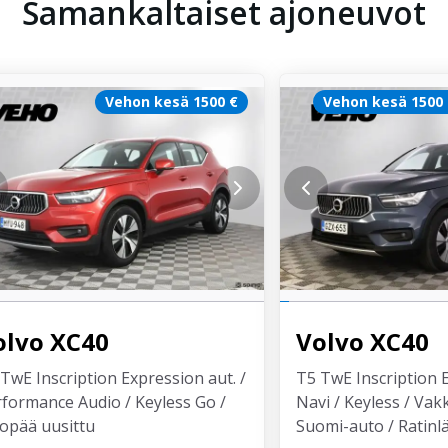
Samankaltaiset ajoneuvot
Vehon kesä 1500 €
Vehon kesä 1500
olvo
XC40
Volvo
XC40
TwE Inscription Expression aut. /
T5 TwE Inscription 
formance Audio / Keyless Go /
Navi / Keyless / Vak
opää uusittu
Suomi-auto / Ratinl