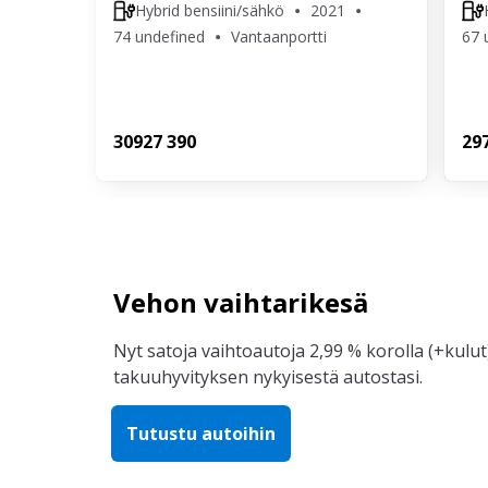
Hybrid bensiini/sähkö
2021
74 undefined
Vantaanportti
67 
309
27 390
29
Vehon vaihtarikesä
Nyt satoja vaihtoautoja 2,99 % korolla (+kulut)
takuuhyvityksen nykyisestä autostasi.
Tutustu autoihin