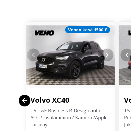
Vehon kesä 1500 €
Volvo
XC40
V
T5 TwE Business R-Design aut /
T5 
ACC / Lisälämmitin / Kamera /Apple
Per
car play
Jak