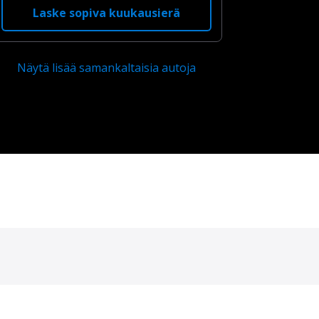
Laske sopiva kuukausierä
Näytä lisää samankaltaisia autoja