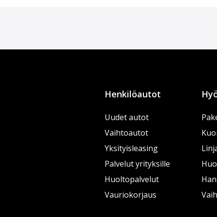
Henkilöautot
Hyö
Uudet autot
Pake
Vaihtoautot
Kuo
Yksityisleasing
Linj
Palvelut yrityksille
Huol
Huoltopalvelut
Han
Vauriokorjaus
Vai