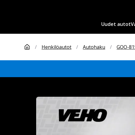
Uudet autot
V
/
Henkilöautot
/
Autohaku
/
GOO-81