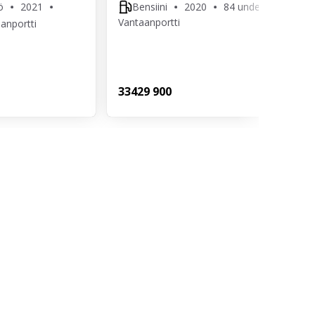
ö
2021
Bensiini
2020
84 undefined
Vantaanportti
anportti
334
29 900