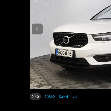
0
/
0
360
Kaikki kuvat