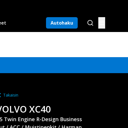
eet
Autohaku
Takaisin
VOLVO
XC40
5 Twin Engine R-Design Business
ut / ACC / Muistipenkit / Harman