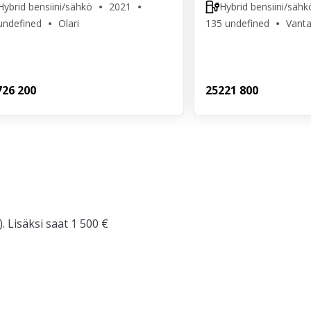
Hybrid bensiini/sähkö
2021
Hybrid bensiini/sähk
undefined
Olari
135 undefined
Vanta
7
26 200
252
21 800
. Lisäksi saat 1 500 €