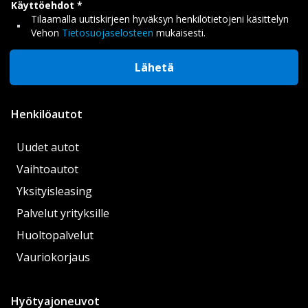
Käyttöehdot
Tilaamalla uutiskirjeen hyväksyn henkilötietojeni käsittelyn
Vehon
Tietosuojaselosteen
mukaisesti.
Lähetä
Henkilöautot
Uudet autot
Vaihtoautot
Yksityisleasing
Palvelut yrityksille
Huoltopalvelut
Vauriokorjaus
Hyötyajoneuvot