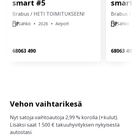
smart
#5
smart
Brabus / HETI TOIMITUKSEEN!
Brabus / H
Sähkö
2026
Airport
Sähkö
680
63 490
680
63 490
Vehon vaihtarikesä
Nyt satoja vaihtoautoja 2,99 % korolla (+kulut).
Lisäksi saat 1 500 € takuuhyvityksen nykyisestä
autostasi.