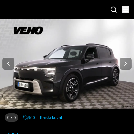
0
/
0
360
Kaikki kuvat