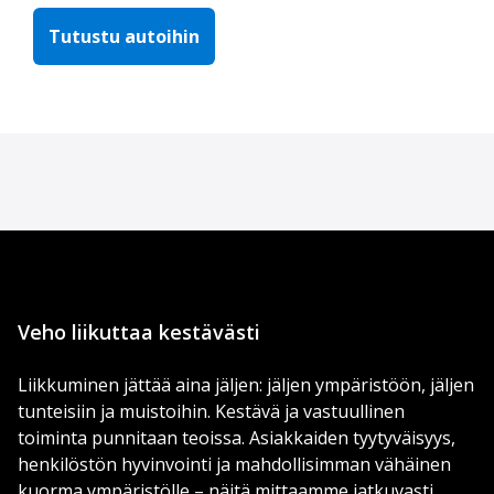
Tutustu autoihin
Veho liikuttaa kestävästi
Liikkuminen jättää aina jäljen: jäljen ympäristöön, jäljen
tunteisiin ja muistoihin. Kestävä ja vastuullinen
toiminta punnitaan teoissa. Asiakkaiden tyytyväisyys,
henkilöstön hyvinvointi ja mahdollisimman vähäinen
kuorma ympäristölle – näitä mittaamme jatkuvasti.