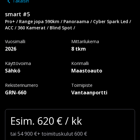
Takaisin
smart
#5
Pro+ / Range jopa 590km / Panoraama / Cyber Spark Led /
ACC / 360 Kamerat / Blind Spot /
Vuosimalli
Mittarilukema
2026
8 tkm
Käyttövoima
Korimalli
Sähkö
Maastoauto
Rekisterinumero
Toimipiste
GRN-660
Vantaanportti
Esim.
620
€ / kk
tai
54 900
€
+
toimituskulut
600 €