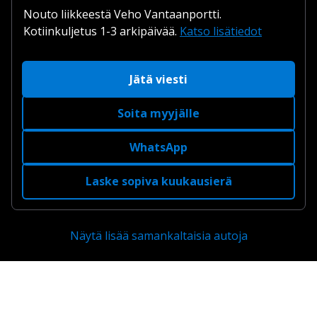
Nouto liikkeestä Veho Vantaanportti.
Kotiinkuljetus 1-3 arkipäivää.
Katso lisätiedot
Jätä viesti
Soita myyjälle
WhatsApp
Laske sopiva kuukausierä
Näytä lisää samankaltaisia autoja