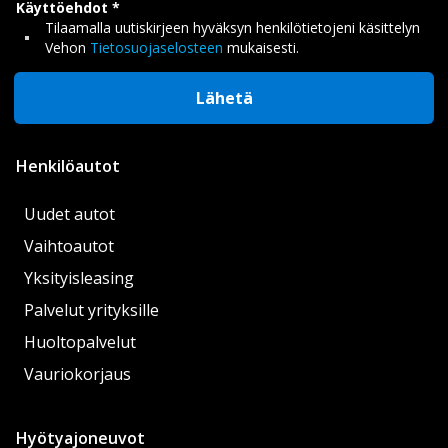
Käyttöehdot
Tilaamalla uutiskirjeen hyväksyn henkilötietojeni käsittelyn
Vehon
Tietosuojaselosteen
mukaisesti.
Lähetä
Henkilöautot
Uudet autot
Vaihtoautot
Yksityisleasing
Palvelut yrityksille
Huoltopalvelut
Vauriokorjaus
Hyötyajoneuvot