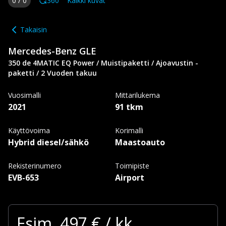
0
/
0
360
Kaikki kuvat
Takaisin
Mercedes-Benz
GLE
350 de 4MATIC EQ Power / Muistipaketti / Ajoavustin -
paketti / 2 Vuoden takuu
Vuosimalli
Mittarilukema
2021
91 tkm
Käyttövoima
Korimalli
Hybrid diesel/sähkö
Maastoauto
Rekisterinumero
Toimipiste
EVB-653
Airport
Esim.
497
€ / kk