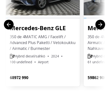
Mercedes-Benz
GLE
Merced
350 de 4MATIC AMG / Facelift /
350 de 4MA
Advanced Plus Paketti / Vetokoukku
Airmatic / 
/ Airmatic / Burmester
Nahkaverho
Hybrid diesel/sähkö
2024
Hybrid die
100 undefined
Airport
61 undefined
689
72 990
598
62 900