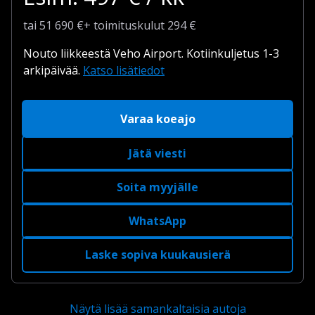
tai
51 690
€
+
toimituskulut
294 €
Nouto liikkeestä Veho Airport.
Kotiinkuljetus 1-3
arkipäivää.
Katso lisätiedot
Varaa koeajo
Jätä viesti
Soita myyjälle
WhatsApp
Laske sopiva kuukausierä
Näytä lisää samankaltaisia autoja