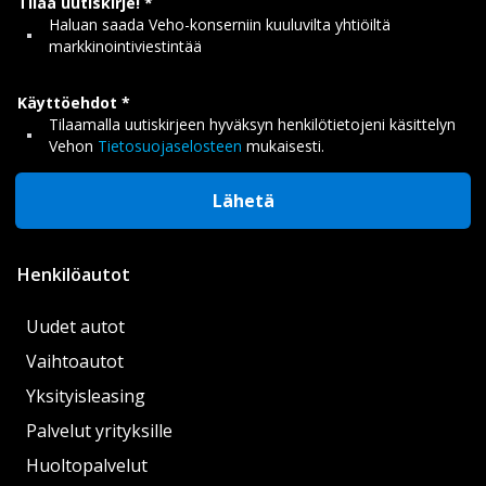
Tilaa uutiskirje!
Haluan saada Veho-konserniin kuuluvilta yhtiöiltä
markkinointiviestintää
Käyttöehdot
Tilaamalla uutiskirjeen hyväksyn henkilötietojeni käsittelyn
Vehon
Tietosuojaselosteen
mukaisesti.
Lähetä
Henkilöautot
Uudet autot
Vaihtoautot
Yksityisleasing
Palvelut yrityksille
Huoltopalvelut