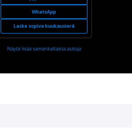
WhatsApp
Laske sopiva kuukausierä
Näytä lisää samankaltaisia autoja