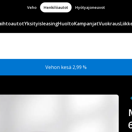
Veho
Henkilöautot
Hyötyajoneuvot
aihtoautot
Yksityisleasing
Huolto
Kampanjat
Vuokraus
Liikk
Vehon kesä 2,99 %