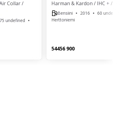
ir Collar /
Harman & Kardon / IHC + / YMS!
Bensiini
2016
60 undefined
Herttoniemi
75 undefined
544
56 900