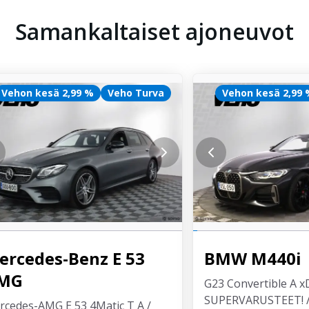
Samankaltaiset ajoneuvot
Vehon kesä 2,99 %
Veho Turva
Vehon kesä 2,99
ercedes-Benz
E 53
BMW
M440i
MG
G23 Convertible A x
SUPERVARUSTEET! /
rcedes-AMG E 53 4Matic T A /