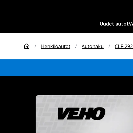
Uudet autot
V
/
Henkilöautot
/
Autohaku
/
CLF-292