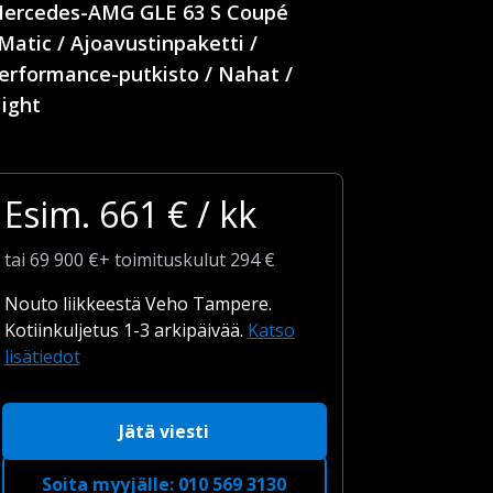
ercedes-AMG GLE 63 S Coupé
Matic / Ajoavustinpaketti /
erformance-putkisto / Nahat /
ight
Esim.
661
€ / kk
tai
69 900
€
+
toimituskulut
294 €
Nouto liikkeestä Veho Tampere.
Kotiinkuljetus 1-3 arkipäivää.
Katso
lisätiedot
Jätä viesti
Soita myyjälle
:
010 569 3130