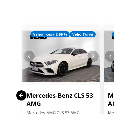
Vehon kesä 2,99 %
Veho Turva
Mercedes-Benz
CLS 53
M
AMG
A
Mercedes-AMG CLS 53 AMG
Me