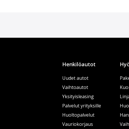
Henkilöautot
Hyö
Uudet autot
Pake
Vaihtoautot
Kuo
Yksityisleasing
Linj
Palvelut yrityksille
Huol
Huoltopalvelut
Han
Vauriokorjaus
Vai