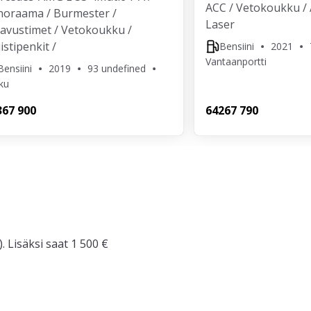
ACC / Vetokoukku / A
noraama / Burmester /
Laser
avustimet / Vetokoukku /
stipenkit /
Bensiini
2021
Vantaanportti
Bensiini
2019
93 undefined
ku
3
67 900
642
67 790
. Lisäksi saat 1 500 €