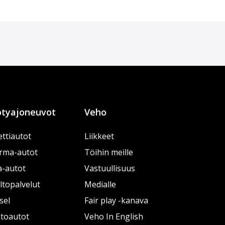
tyajoneuvot
Veho
ttiautot
Liikkeet
rma-autot
Töihin meille
a-autot
Vastuullisuus
topalvelut
Medialle
sel
Fair play -kanava
htoautot
Veho In English