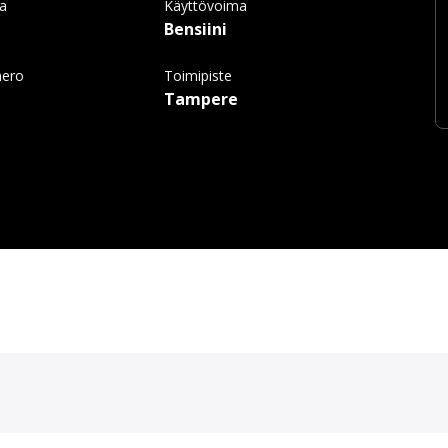
ma
Käyttövoima
Bensiini
mero
Toimipiste
Tampere