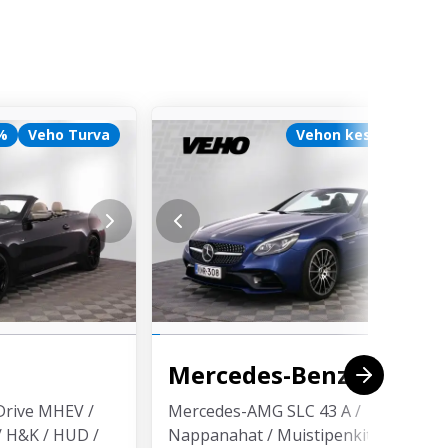
 %
Veho Turva
Vehon kesä 2,99 %
Mercedes-Benz
SLC
Drive MHEV /
Mercedes-AMG SLC 43 A /
 H&K / HUD /
Nappanahat / Muistipenkit /