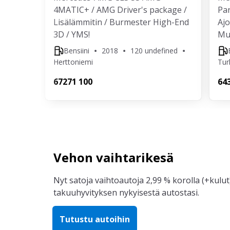
4MATIC+ / AMG Driver's package /
Pa
Lisälämmitin / Burmester High-End
Ajo
3D / YMS!
Mui
Bensiini
2018
120 undefined
Herttoniemi
Tur
672
71 100
64
Vehon vaihtarikesä
Nyt satoja vaihtoautoja 2,99 % korolla (+kulut)
takuuhyvityksen nykyisestä autostasi.
Tutustu autoihin