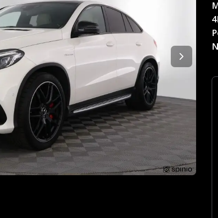
M
4
P
N