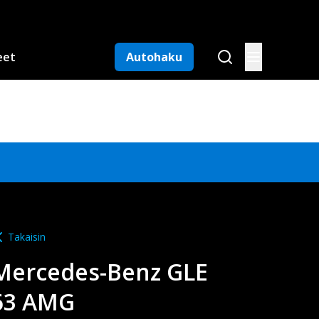
eet
Autohaku
Takaisin
Mercedes-Benz
GLE
63 AMG