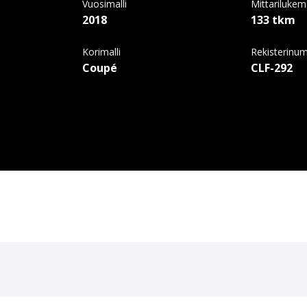
Vuosimalli
Mittariluke
2018
133 tkm
Korimalli
Rekisterinu
Coupé
CLF-292