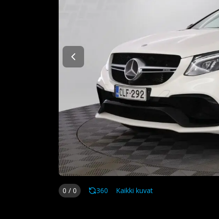
0
/
0
360
Kaikki kuvat