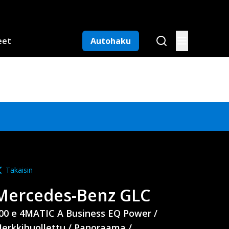
eet
Autohaku
Takaisin
Mercedes-Benz
GLC
00 e 4MATIC A Business EQ Power /
erkkihuollettu / Panoraama /