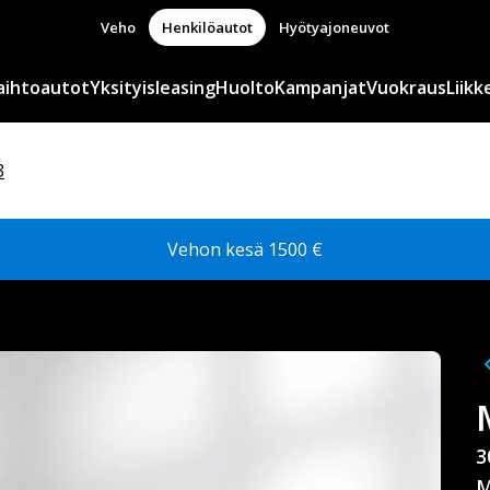
Veho
Henkilöautot
Hyötyajoneuvot
aihtoautot
Yksityisleasing
Huolto
Kampanjat
Vuokraus
Liikk
3
Vehon kesä 1500 €
3
M