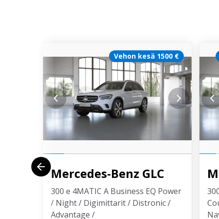
Vehon kesä 1500 €
Mercedes-Benz
GLC
M
300 e 4MATIC A Business EQ Power
30
/ Night / Digimittarit / Distronic /
Co
Advantage /
Nav