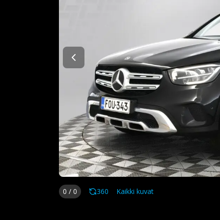
0
/
0
360
Kaikki kuvat