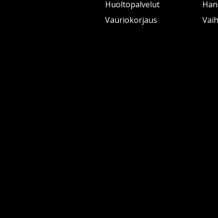
Huoltopalvelut
Han
Vauriokorjaus
Vai