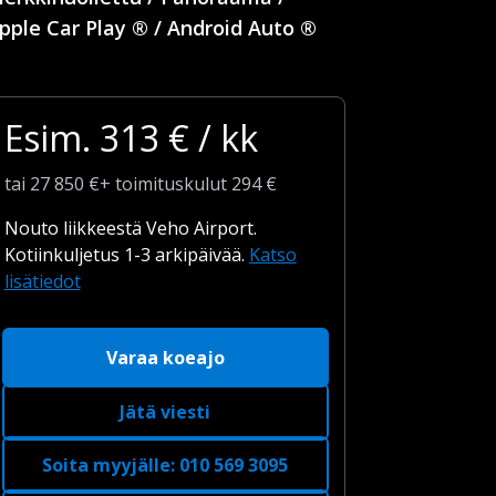
pple Car Play ® / Android Auto ®
Esim.
313
€ / kk
tai
27 850
€
+
toimituskulut
294 €
Nouto liikkeestä Veho Airport.
Kotiinkuljetus 1-3 arkipäivää.
Katso
lisätiedot
Varaa koeajo
Jätä viesti
Soita myyjälle
:
010 569 3095