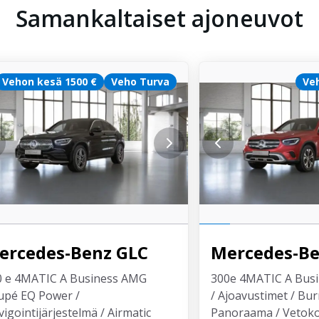
Samankaltaiset ajoneuvot
Vehon kesä 1500 €
Veho Turva
Ve
ercedes-Benz
GLC
Mercedes-B
0 e 4MATIC A Business AMG
300e 4MATIC A Bus
upé EQ Power /
/ Ajoavustimet / Bu
igointijärjestelmä / Airmatic
Panoraama / Vetok