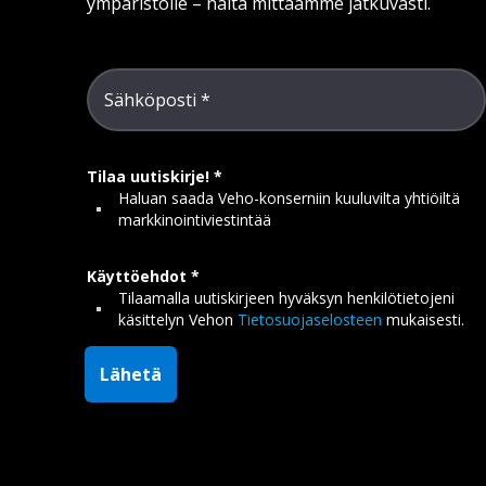
ympäristölle – näitä mittaamme jatkuvasti.
Sähköposti
Tilaa uutiskirje!
Haluan saada Veho-konserniin kuuluvilta yhtiöiltä
markkinointiviestintää
Käyttöehdot
Tilaamalla uutiskirjeen hyväksyn henkilötietojeni
käsittelyn Vehon
Tietosuojaselosteen
mukaisesti.
Lähetä