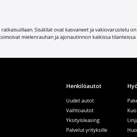
la ratkaisuillaan. Sisätilat ovat kasvaneet ja vakiovarustelu
aksimoivat mielenrauhan ja ajonautinnon kaikissa tilanteiss
Henkilöautot
Hyö
Uudet autot
Pake
Vaihtoautot
Kuo
Yksityisleasing
Linj
Palvelut yrityksille
Huol