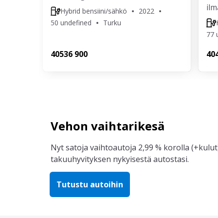
ilm
Hybrid bensiini/sähkö
2022
50 undefined
Turku
77 
405
36 900
40
Vehon vaihtarikesä
Nyt satoja vaihtoautoja 2,99 % korolla (+kulut)
takuuhyvityksen nykyisestä autostasi.
Tutustu autoihin