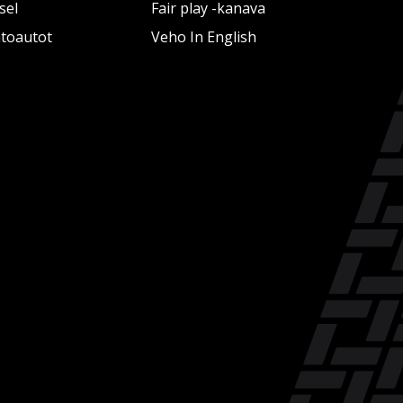
sel
Fair play -kanava
htoautot
Veho In English