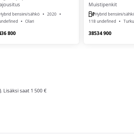
ajousitus
Muistipenkit
Hybrid bensiini/sähkö
2020
Hybrid bensiini/sähk
undefined
Olari
118 undefined
Turk
4
36 800
385
34 900
. Lisäksi saat 1 500 €