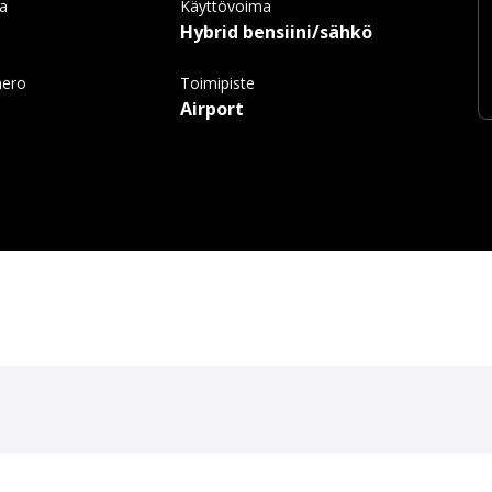
ma
Käyttövoima
Hybrid bensiini/sähkö
mero
Toimipiste
Airport