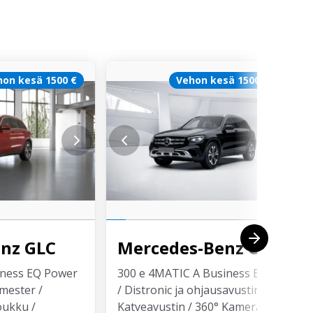
hon kesä 1500 €
Vehon kesä 1500 €
24h
enz
GLC
Mercedes-Benz
GLC
iness EQ Power
300 e 4MATIC A Business EQ Power
rmester /
/ Distronic ja ohjausavustin /
oukku /
Katveavustin / 360° Kamerat