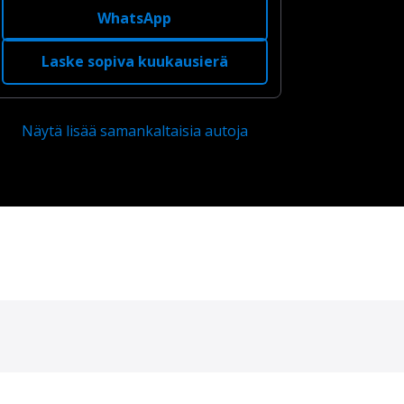
WhatsApp
Laske sopiva kuukausierä
Näytä lisää samankaltaisia autoja