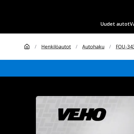
Uudet autot
V
/
Henkilöautot
/
Autohaku
/
FOU-34