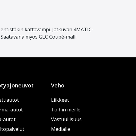
 on entistäkin kattavampi. Jatkuvan 4MATIC-
a. Saatavana myös GLC Coupé-malli.
tyajoneuvot
Veho
ttiautot
Liikkeet
rma-autot
Töihin meille
a-autot
Vastuullisuus
topalvelut
Medialle