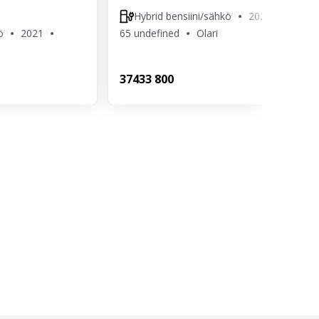
Hybrid bensiini/sähkö
2020
ö
2021
65 undefined
Olari
u
374
33 800