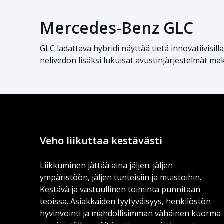
Mercedes-Benz GLC
GLC ladattava hybridi näyttää tietä innovatiivisil
nelivedon lisäksi lukuisat avustinjärjestelmät m
Veho liikuttaa kestävästi
Liikkuminen jättää aina jäljen: jäljen
ympäristöön, jäljen tunteisiin ja muistoihin.
Kestävä ja vastuullinen toiminta punnitaan
teoissa. Asiakkaiden tyytyväisyys, henkilöstön
hyvinvointi ja mahdollisimman vähäinen kuorma