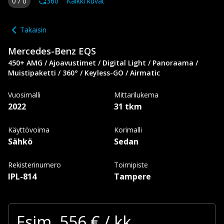
0
/
0
360
Kaikki kuvat
Takaisin
Mercedes-Benz
EQS
450+ AMG / Ajoavustimet / Digital Light / Panoraama /
Muistipaketti / 360° / Keyless-GO / Airmatic
Vuosimalli
Mittarilukema
2022
31 tkm
Käyttövoima
Korimalli
Sähkö
Sedan
Rekisterinumero
Toimipiste
IPL-814
Tampere
Esim.
556
€ / kk