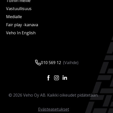
Töihin meille
Vastuullisuus
Medialle
Fair play -kanava
Veho In English
010 569 12
(Vaihde)
©
2026
Veho Oy AB. Kaikki oikeudet pidätetään.
Evästeasetukset