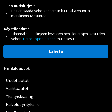
Tilaa uutiskirje!
Haluan saada Veho-konserniin kuuluvilta yhtiöiltä
markkinointiviestintää
Käyttöehdot
Tilaamalla uutiskirjeen hyväksyn henkilötietojeni käsittelyn
Vehon
Tietosuojaselosteen
mukaisesti.
Lähetä
Henkilöautot
Uudet autot
Vaihtoautot
Yksityisleasing
Palvelut yrityksille