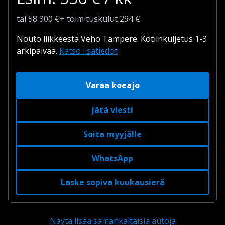
tai
58 300
€
+
toimituskulut
294 €
Nouto liikkeestä Veho Tampere.
Kotiinkuljetus 1-3
arkipäivää.
Katso lisätiedot
Varaa koeajo
Jätä viesti
Soita myyjälle
WhatsApp
Laske sopiva kuukausierä
Näytä lisää samankaltaisia autoja