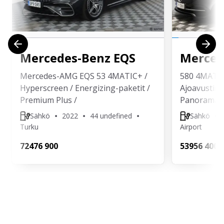
Mercedes-Benz
EQS
Merced
Mercedes-AMG EQS 53 4MATIC+ /
580 4MATIC 
Hyperscreen / Energizing-paketit /
Ajoavustin 
Premium Plus /
Panorama /
Sähkö
2022
44 undefined
Sähkö
Turku
Airport
724
76 900
539
56 400