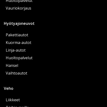
Huoltopalvelut
Vauriokorjaus
Hyötyajoneuvot
Pakettiautot
Kuorma-autot
Linja-autot
Huoltopalvelut
Hansel
Vaihtoautot
Veho
Liikkeet