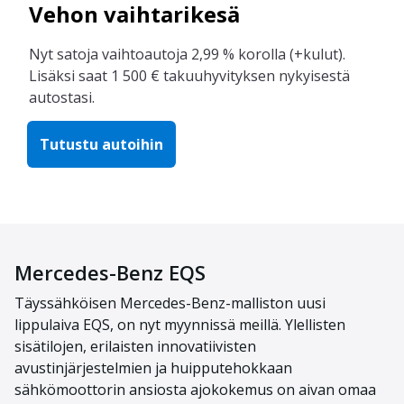
Vehon vaihtarikesä
Nyt satoja vaihtoautoja 2,99 % korolla (+kulut).
Lisäksi saat 1 500 € takuuhyvityksen nykyisestä
autostasi.
Tutustu autoihin
Mercedes-Benz EQS
Täyssähköisen Mercedes-Benz-malliston uusi
lippulaiva EQS, on nyt myynnissä meillä. Ylellisten
sisätilojen, erilaisten innovatiivisten
avustinjärjestelmien ja huipputehokkaan
sähkömoottorin ansiosta ajokokemus on aivan omaa