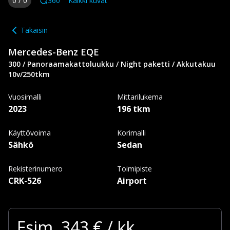
0
/
0
360
Kaikki kuvat
Takaisin
Mercedes-Benz
EQE
300 / Panoraamakattoluukku / Night paketti / Akkutakuu
10v/250tkm
Vuosimalli
Mittarilukema
2023
196 tkm
Käyttövoima
Korimalli
Sähkö
Sedan
Rekisterinumero
Toimipiste
CRK-526
Airport
Esim.
343
€ / kk