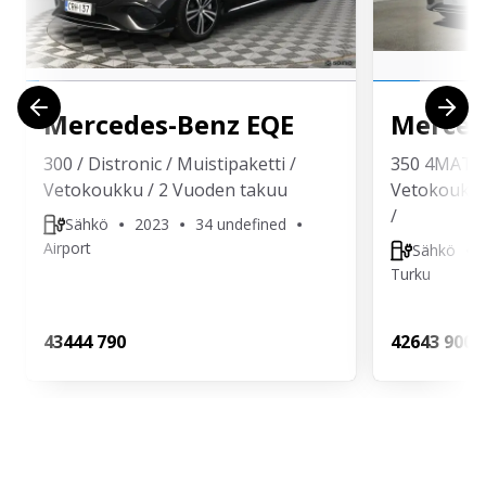
Mercedes-Benz
EQE
Merced
300 / Distronic / Muistipaketti /
350 4MATIC 
Vetokoukku / 2 Vuoden takuu
Vetokoukku 
/
Sähkö
2023
34 undefined
Airport
Sähkö
Turku
434
44 790
426
43 900