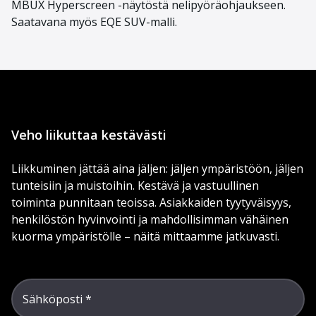
MBUX Hyperscreen -näytöstä nelipyöräohjaukseen.
Saatavana myös EQE SUV-malli.
Veho liikuttaa kestävästi
Liikkuminen jättää aina jäljen: jäljen ympäristöön, jäljen
tunteisiin ja muistoihin. Kestävä ja vastuullinen
toiminta punnitaan teoissa. Asiakkaiden tyytyväisyys,
henkilöstön hyvinvointi ja mahdollisimman vähäinen
kuorma ympäristölle – näitä mittaamme jatkuvasti.
Sähköposti