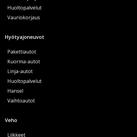
Huoltopalvelut
Vauriokorjaus
Hyötyajoneuvot
Pakettiautot
Kuorma-autot
Linja-autot
Huoltopalvelut
Hansel
Vaihtoautot
Veho
Liikkeet