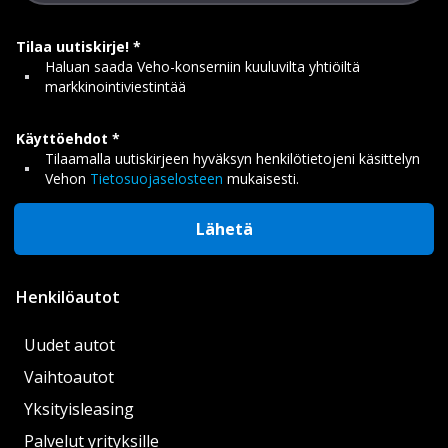
Tilaa uutiskirje!
Haluan saada Veho-konserniin kuuluvilta yhtiöiltä
markkinointiviestintää
Käyttöehdot
Tilaamalla uutiskirjeen hyväksyn henkilötietojeni käsittelyn
Vehon
Tietosuojaselosteen
mukaisesti.
Lähetä
Henkilöautot
Uudet autot
Vaihtoautot
Yksityisleasing
Palvelut yrityksille