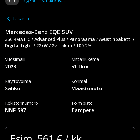
0
/
0
360
Kaikki kuvat
Takaisin
Mercedes-Benz
EQE SUV
350 4MATIC / Advanced Plus / Panoraama / Avustinpaketti /
Digital Light / 22kW / 2v. takuu / 100.2%
Vuosimalli
Mittarilukema
2023
51 tkm
Käyttövoima
Korimalli
Sähkö
Maastoauto
Rekisterinumero
Toimipiste
NNE-597
Tampere
Esim.
561
€ / kk