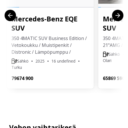
Mercedes-Benz
EQE
Merced
SUV
SUV
350 4MATIC SUV Business Edition /
350 4MATIC
Vetokoukku / Muistipenkit /
21"AMG / A
Distronic / Lämpöpumppu /
Sähkö
Olari
Sähkö
2025
16 undefined
Turku
796
74 900
658
69 590
Vehon vaihtarikesä