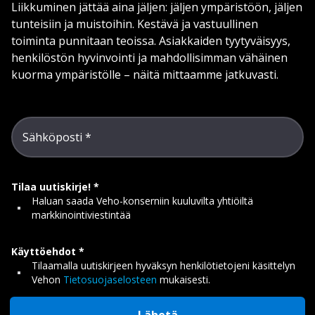
Liikkuminen jättää aina jäljen: jäljen ympäristöön, jäljen
tunteisiin ja muistoihin. Kestävä ja vastuullinen
toiminta punnitaan teoissa. Asiakkaiden tyytyväisyys,
henkilöstön hyvinvointi ja mahdollisimman vähäinen
kuorma ympäristölle – näitä mittaamme jatkuvasti.
Sähköposti
Tilaa uutiskirje!
Haluan saada Veho-konserniin kuuluvilta yhtiöiltä
markkinointiviestintää
Käyttöehdot
Tilaamalla uutiskirjeen hyväksyn henkilötietojeni käsittelyn
Vehon
Tietosuojaselosteen
mukaisesti.
Lähetä