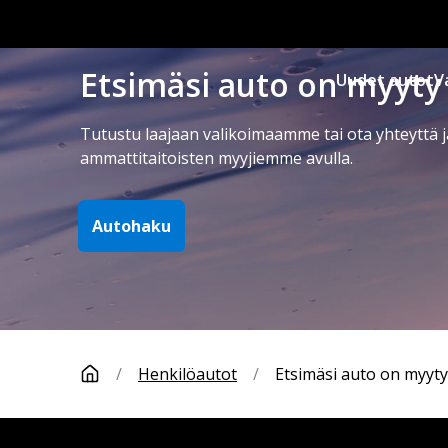
Etsimäsi auto on myyty
Uudet autot
V
Tutustu laajaan valikoimaamme tai ota yhteyttä j
ammattitaitoisten myyjiemme avulla.
Autohaku
/
Henkilöautot
/
Etsimäsi auto on myyty