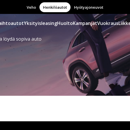
Veho
Henkilöautot
Hyötyajoneuvot
aihtoautot
Yksityisleasing
Huolto
Kampanjat
Vuokraus
Liikk
a löydä sopiva auto