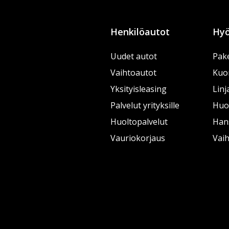
Henkilöautot
Hyö
Uudet autot
Pake
Vaihtoautot
Kuo
Yksityisleasing
Linj
Palvelut yrityksille
Huol
Huoltopalvelut
Han
Vauriokorjaus
Vai