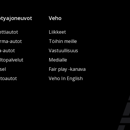
tyajoneuvot
Veho
ttiautot
Liikkeet
rma-autot
Töihin meille
a-autot
Vastuullisuus
topalvelut
Medialle
sel
Fair play -kanava
htoautot
Veho In English