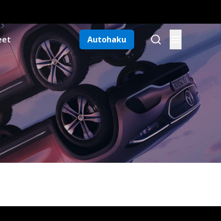
eet
Autohaku