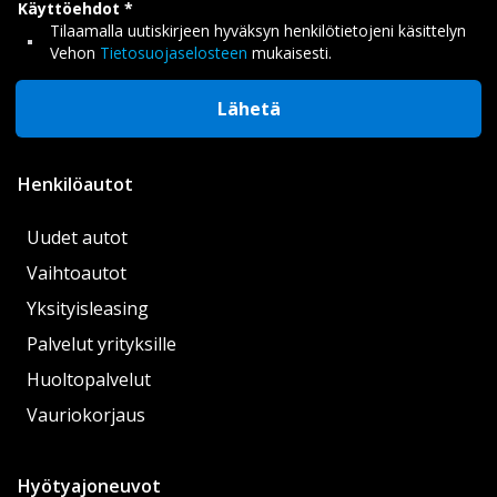
Käyttöehdot
Tilaamalla uutiskirjeen hyväksyn henkilötietojeni käsittelyn
Vehon
Tietosuojaselosteen
mukaisesti.
Lähetä
Henkilöautot
Uudet autot
Vaihtoautot
Yksityisleasing
Palvelut yrityksille
Huoltopalvelut
Vauriokorjaus
Hyötyajoneuvot