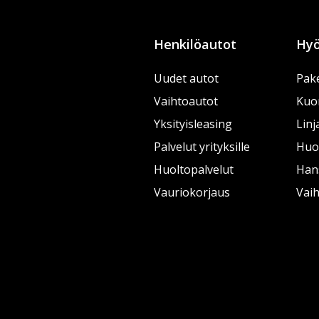
Henkilöautot
Hyö
Uudet autot
Pake
Vaihtoautot
Kuo
Yksityisleasing
Linj
Palvelut yrityksille
Huol
Huoltopalvelut
Han
Vauriokorjaus
Vai