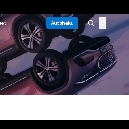
eet
Autohaku