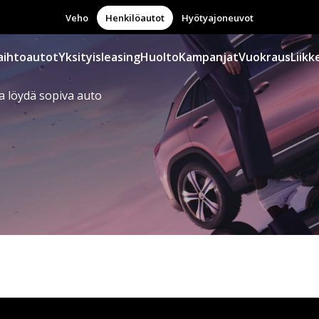
Veho
Henkilöautot
Hyötyajoneuvot
aihtoautot
Yksityisleasing
Huolto
Kampanjat
Vuokraus
Liikk
a löydä sopiva auto