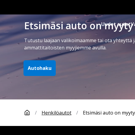
Etsimäsi auto on myyty
Uudet autot
V
Tutustu laajaan valikoimaamme tai ota yhteyttä j
ammattitaitoisten myyjiemme avulla.
Autohaku
/
Henkilöautot
/
Etsimäsi auto on myyty