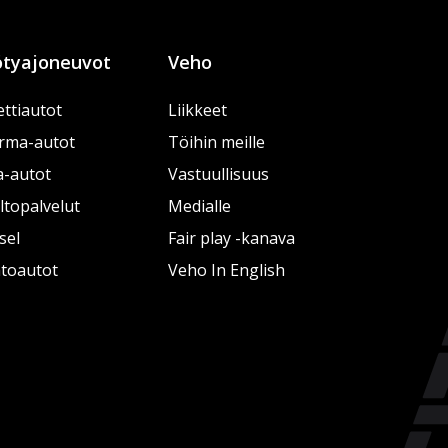
tyajoneuvot
Veho
ttiautot
Liikkeet
rma-autot
Töihin meille
a-autot
Vastuullisuus
topalvelut
Medialle
sel
Fair play -kanava
htoautot
Veho In English