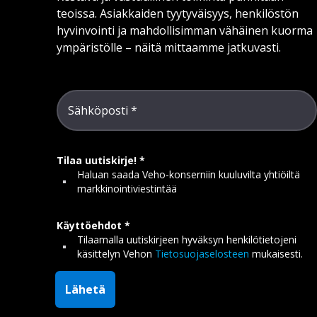
teoissa. Asiakkaiden tyytyväisyys, henkilöstön
hyvinvointi ja mahdollisimman vähäinen kuorma
ympäristölle – näitä mittaamme jatkuvasti.
Sähköposti
Tilaa uutiskirje!
Haluan saada Veho-konserniin kuuluvilta yhtiöiltä
markkinointiviestintää
Käyttöehdot
Tilaamalla uutiskirjeen hyväksyn henkilötietojeni
käsittelyn Vehon
Tietosuojaselosteen
mukaisesti.
Lähetä