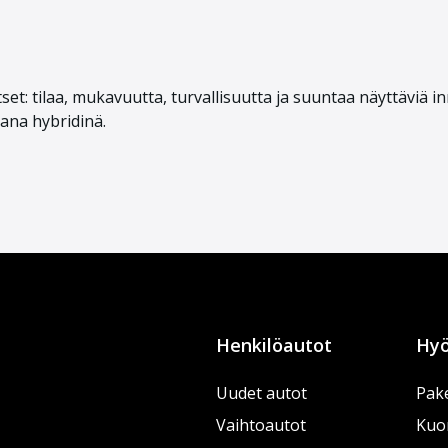
et: tilaa, mukavuutta, turvallisuutta ja suuntaa näyttäviä inn
vana hybridinä.
Henkilöautot
Hyö
Uudet autot
Pake
Vaihtoautot
Kuo