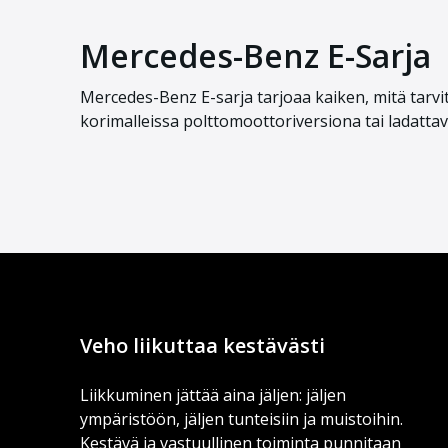
Mercedes-Benz E-Sarja
Mercedes-Benz E-sarja tarjoaa kaiken, mitä tarvits
korimalleissa polttomoottoriversiona tai ladatta
Veho liikuttaa kestävästi
Liikkuminen jättää aina jäljen: jäljen
ympäristöön, jäljen tunteisiin ja muistoihin.
Kestävä ja vastuullinen toiminta punnitaan