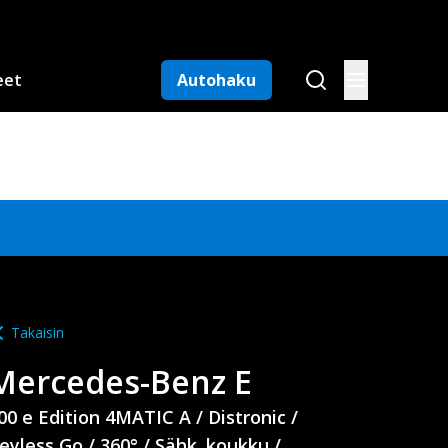
eet
Autohaku
Takaisin
Mercedes-Benz
E
00 e Edition 4MATIC A / Distronic /
eyless Go / 360° / Sähk. koukku /