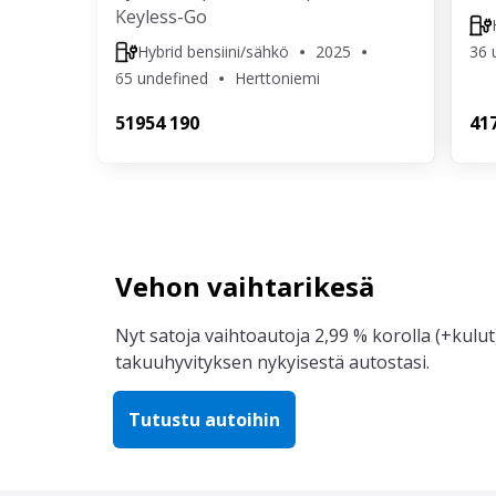
Keyless-Go
Hybrid bensiini/sähkö
2025
36 
65 undefined
Herttoniemi
519
54 190
41
Vehon vaihtarikesä
Nyt satoja vaihtoautoja 2,99 % korolla (+kulut)
takuuhyvityksen nykyisestä autostasi.
Tutustu autoihin