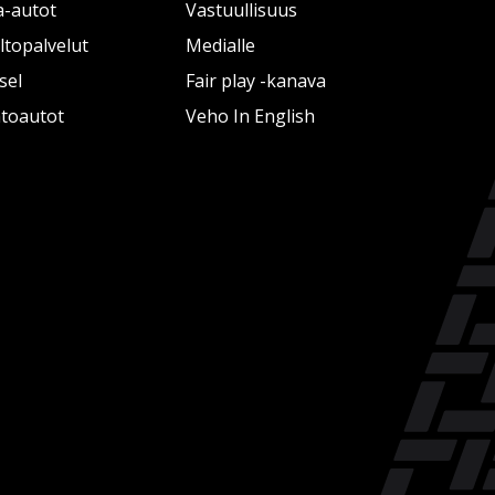
a-autot
Vastuullisuus
topalvelut
Medialle
sel
Fair play -kanava
htoautot
Veho In English