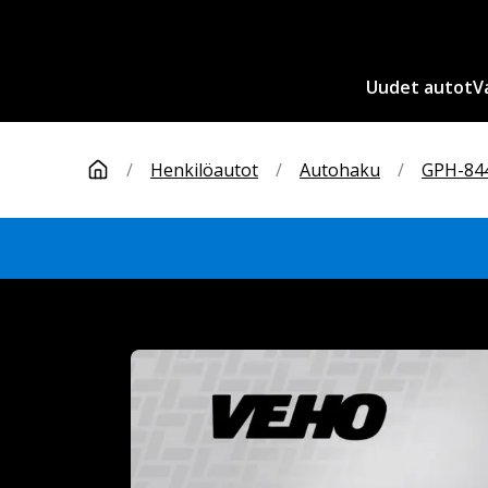
Uudet autot
V
/
Henkilöautot
/
Autohaku
/
GPH-84