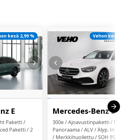
on kesä 2,99 %
Vehon kesä 1500 €
enz
E
Mercedes-Benz
E
t Paketti /
300e / Ajoavustinpaketti / Night /
ed Paketti / 2
Panoraama / ALV / Älyp. Integrointi
/ Merkkihuollettu / SOH 95.3%