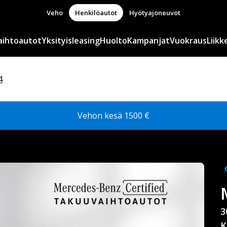
Veho
Henkilöautot
Hyötyajoneuvot
aihtoautot
Yksityisleasing
Huolto
Kampanjat
Vuokraus
Liikk
4
Vehon kesä 1500 €
3
K