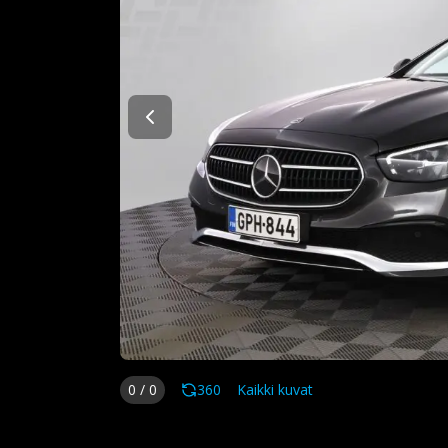
0
/
0
360
Kaikki kuvat