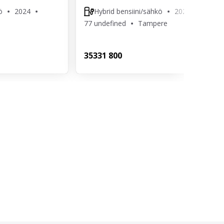
ö
2024
Hybrid bensiini/sähkö
2021
77 undefined
Tampere
353
31 800