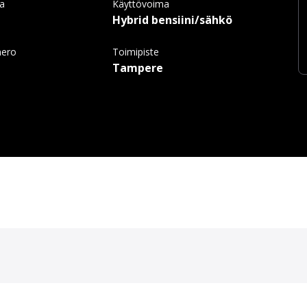
ma
Käyttövoima
Hybrid bensiini/sähkö
mero
Toimipiste
Tampere