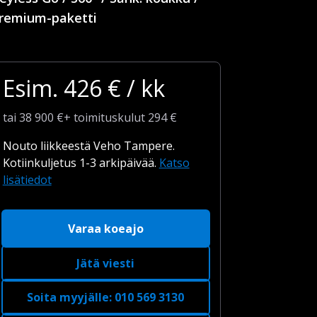
remium-paketti
Esim.
426
€ / kk
tai
38 900
€
+
toimituskulut
294 €
Nouto liikkeestä Veho Tampere.
Kotiinkuljetus 1-3 arkipäivää.
Katso
lisätiedot
Varaa koeajo
Jätä viesti
Soita myyjälle
:
010 569 3130