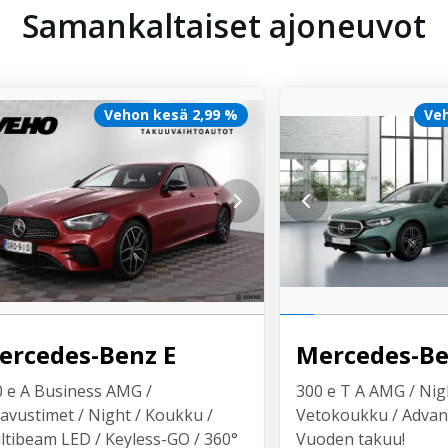
Samankaltaiset ajoneuvot
Vehon kesä 2,99 %
Veh
ercedes-Benz
E
Mercedes-B
 e A Business AMG /
300 e T A AMG / Nigh
avustimet / Night / Koukku /
Vetokoukku / Advanc
tibeam LED / Keyless-GO / 360°
Vuoden takuu!