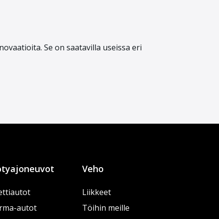
ovaatioita. Se on saatavilla useissa eri
tyajoneuvot
Veho
ttiautot
Liikkeet
rma-autot
Töihin meille