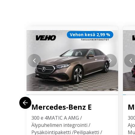
Vehon kesä 2,99 %
Mercedes-Benz
E
M
300 e 4MATIC A AMG /
300
Älypuhelimen integrointi /
Ajo
Pysäköintipaketti /Peilipaketti /
Mul