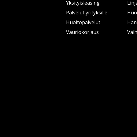
Yksityisleasing
Linj
Palvelut yrityksille
Huol
Huoltopalvelut
Han
Vauriokorjaus
Vai