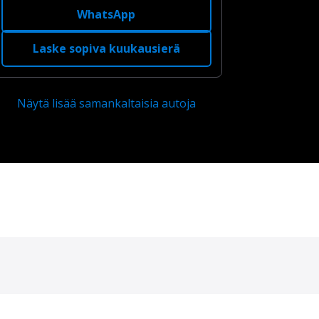
WhatsApp
Laske sopiva kuukausierä
Näytä lisää samankaltaisia autoja