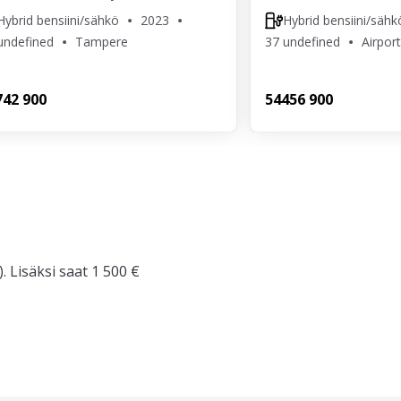
Hybrid bensiini/sähkö
2023
Hybrid bensiini/sähk
undefined
Tampere
37 undefined
Airport
7
42 900
544
56 900
. Lisäksi saat 1 500 €