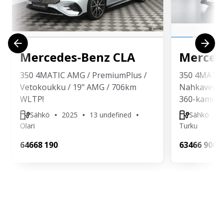
Mercedes-Benz
CLA
Merced
350 4MATIC AMG / PremiumPlus /
350 4MATIC 
Vetokoukku / 19" AMG / 706km
Nahkaverhoi
WLTP!
360-kamera 
Sähkö
2025
13 undefined
Sähkö
Olari
Turku
646
68 190
634
66 900