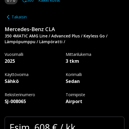
0
/
0
360
Kaikki kuvat
Takaisin
Mercedes-Benz
CLA
350 4MATIC AMG Line / Advanced Plus / Keyless Go /
Lämpöpumppu / Lämpöratti /
Vuosimalli
Mittarilukema
2025
3 tkm
Käyttövoima
Korimalli
Sähkö
Sedan
Rekisterinumero
Toimipiste
SJ-008065
Airport
Esim.
608
€ / kk