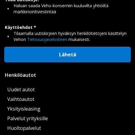
Haluan saada Veho-konserniin kuuluvilta yhtiöiltä
markkinointiviestintää
Käyttöehdot
Tilaamalla uutiskirjeen hyväksyn henkilötietojeni käsittelyn
Vehon
Tietosuojaselosteen
mukaisesti.
Lähetä
Henkilöautot
Uudet autot
Vaihtoautot
Yksityisleasing
Palvelut yrityksille
Huoltopalvelut