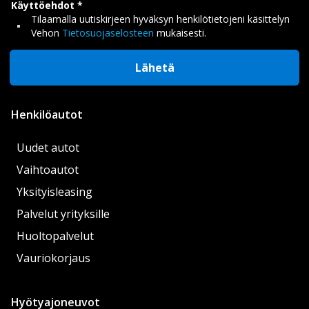
Käyttöehdot
Tilaamalla uutiskirjeen hyväksyn henkilötietojeni käsittelyn
Vehon
Tietosuojaselosteen
mukaisesti.
Lähetä
Henkilöautot
Uudet autot
Vaihtoautot
Yksityisleasing
Palvelut yrityksille
Huoltopalvelut
Vauriokorjaus
Hyötyajoneuvot