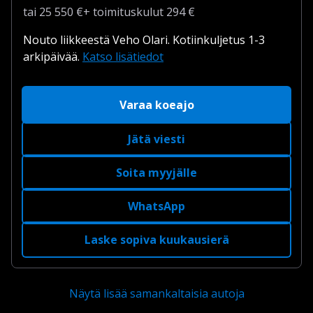
tai
25 550
€
+
toimituskulut
294 €
Nouto liikkeestä Veho Olari.
Kotiinkuljetus 1-3
arkipäivää.
Katso lisätiedot
Varaa koeajo
Jätä viesti
Soita myyjälle
WhatsApp
Laske sopiva kuukausierä
Näytä lisää samankaltaisia autoja