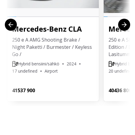
Mercedes-Benz
CLA
Merced
250 e A AMG Shooting Brake /
250 e A Sho
Night Paketti / Burmester / Keyless
Edition / Dis
Go /
Lasitummen
Hybrid bensiini/sähkö
2024
Hybrid ben
17 undefined
Airport
20 undefined
415
37 900
404
36 800