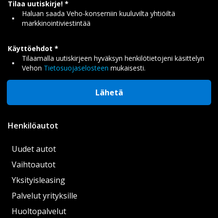
Tilaa uutiskirje!
Haluan saada Veho-konserniin kuuluvilta yhtiöiltä
markkinointiviestintää
Käyttöehdot
Tilaamalla uutiskirjeen hyväksyn henkilötietojeni käsittelyn
Vehon
Tietosuojaselosteen
mukaisesti.
Lähetä
Henkilöautot
Uudet autot
Vaihtoautot
Yksityisleasing
Palvelut yrityksille
Huoltopalvelut