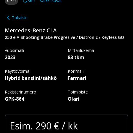
0
/
0
360
Kaikki kuvat
Takaisin
Mercedes-Benz
CLA
250 e A Shooting Brake Progresive / Distronic / Keyless GO
Vuosimalli
Mittarilukema
2023
83 tkm
Käyttövoima
Korimalli
Hybrid bensiini/sähkö
Farmari
Rekisterinumero
Toimipiste
GPK-864
Olari
Esim.
290
€ / kk