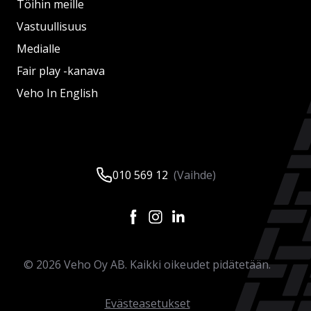
Töihin meille
Vastuullisuus
Medialle
Fair play -kanava
Veho In English
010 569 12
(Vaihde)
©
2026
Veho Oy AB. Kaikki oikeudet pidätetään.
Evästeasetukset