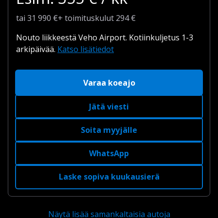
tai
31 990
€
+
toimituskulut
294 €
Nouto liikkeestä Veho Airport.
Kotiinkuljetus 1-3
arkipäivää.
Katso lisätiedot
Varaa koeajo
Jätä viesti
Soita myyjälle
WhatsApp
Laske sopiva kuukausierä
Näytä lisää samankaltaisia autoja