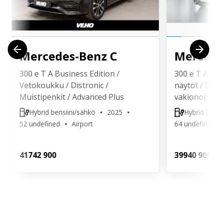
Mercedes-Benz
C
Merced
300 e T A Business Edition /
300 e T A B
Vetokoukku / Distronic /
näytöt / DC
Muistipenkit / Advanced Plus
vakionopeu
Hybrid bensiini/sähkö
2025
Hybrid ben
52 undefined
Airport
64 undefined
417
42 900
399
40 900