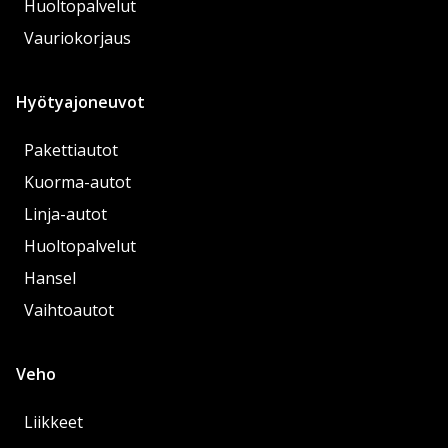
Huoltopalvelut
Vauriokorjaus
Hyötyajoneuvot
Pakettiautot
Kuorma-autot
Linja-autot
Huoltopalvelut
Hansel
Vaihtoautot
Veho
Liikkeet