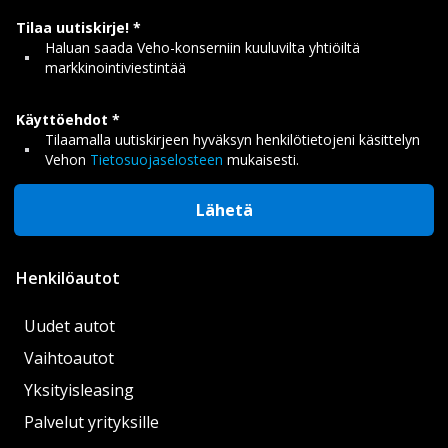
Tilaa uutiskirje!
Haluan saada Veho-konserniin kuuluvilta yhtiöiltä
markkinointiviestintää
Käyttöehdot
Tilaamalla uutiskirjeen hyväksyn henkilötietojeni käsittelyn
Vehon
Tietosuojaselosteen
mukaisesti.
Lähetä
Henkilöautot
Uudet autot
Vaihtoautot
Yksityisleasing
Palvelut yrityksille