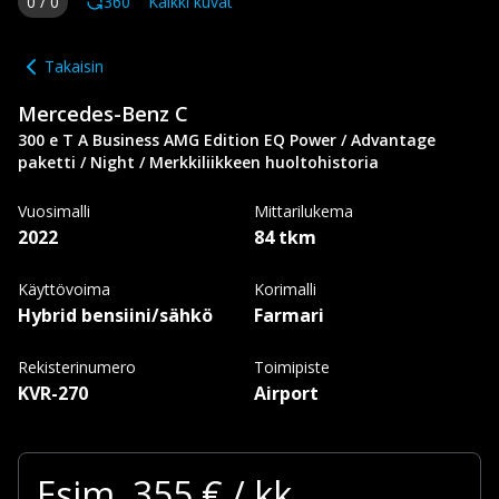
0
/
0
360
Kaikki kuvat
Takaisin
Mercedes-Benz
C
300 e T A Business AMG Edition EQ Power / Advantage
paketti / Night / Merkkiliikkeen huoltohistoria
Vuosimalli
Mittarilukema
2022
84 tkm
Käyttövoima
Korimalli
Hybrid bensiini/sähkö
Farmari
Rekisterinumero
Toimipiste
KVR-270
Airport
Esim.
355
€ / kk