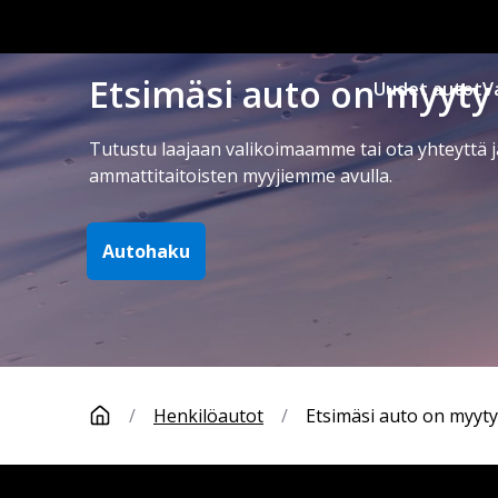
Etsimäsi auto on myyty
Uudet autot
V
Tutustu laajaan valikoimaamme tai ota yhteyttä j
ammattitaitoisten myyjiemme avulla.
Autohaku
/
Henkilöautot
/
Etsimäsi auto on myyty