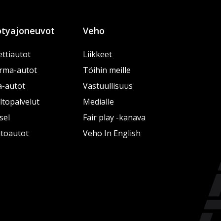
tyajoneuvot
Veho
ttiautot
Liikkeet
rma-autot
Töihin meille
a-autot
Vastuullisuus
topalvelut
Medialle
sel
Fair play -kanava
htoautot
Veho In English