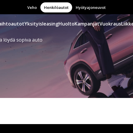
Veho
Henkilöautot
Hyötyajoneuvot
aihtoautot
Yksityisleasing
Huolto
Kampanjat
Vuokraus
Liikk
a löydä sopiva auto