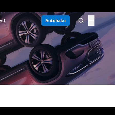
eet
Autohaku