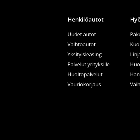
Henkilöautot
Hyö
Uudet autot
Pake
Vaihtoautot
Kuo
Yksityisleasing
Linj
Palvelut yrityksille
Huol
Huoltopalvelut
Han
Vauriokorjaus
Vai