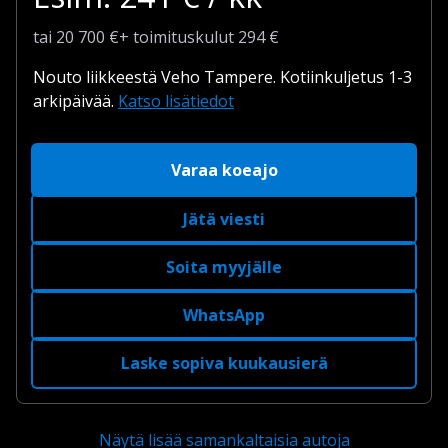
tai
20 700
€
+
toimituskulut
294 €
Nouto liikkeestä Veho Tampere.
Kotiinkuljetus 1-3
arkipäivää.
Katso lisätiedot
Varaa koeajo
Jätä viesti
Soita myyjälle
WhatsApp
Laske sopiva kuukausierä
Näytä lisää samankaltaisia autoja