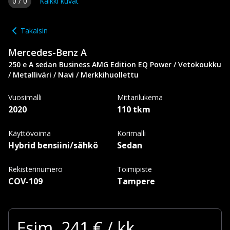
0
/
0
Kaikki kuvat
Takaisin
Mercedes-Benz
A
250 e A sedan Business AMG Edition EQ Power / Vetokoukku
/ Metalliväri / Navi / Merkkihuollettu
Vuosimalli
Mittarilukema
2020
110 tkm
Käyttövoima
Korimalli
Hybrid bensiini/sähkö
Sedan
Rekisterinumero
Toimipiste
COV-109
Tampere
Esim.
241
€ / kk