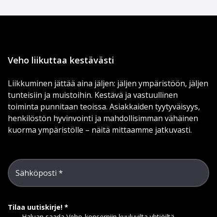
Veho liikuttaa kestävästi
Liikkuminen jättää aina jäljen: jäljen ympäristöön, jäljen
tunteisiin ja muistoihin. Kestävä ja vastuullinen
toiminta punnitaan teoissa. Asiakkaiden tyytyväisyys,
henkilöstön hyvinvointi ja mahdollisimman vähäinen
kuorma ympäristölle – näitä mittaamme jatkuvasti.
Sähköposti
Tilaa uutiskirje!
Haluan saada Veho-konserniin kuuluvilta yhtiöiltä