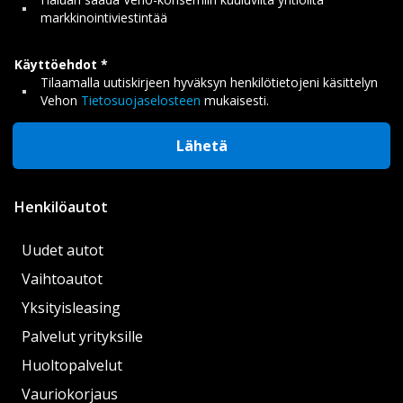
markkinointiviestintää
Käyttöehdot
Tilaamalla uutiskirjeen hyväksyn henkilötietojeni käsittelyn
Vehon
Tietosuojaselosteen
mukaisesti.
Lähetä
Henkilöautot
Uudet autot
Vaihtoautot
Yksityisleasing
Palvelut yrityksille
Huoltopalvelut
Vauriokorjaus