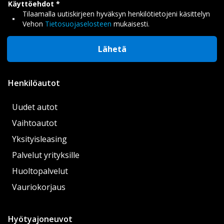
Käyttöehdot
Tilaamalla uutiskirjeen hyväksyn henkilötietojeni käsittelyn
Vehon
Tietosuojaselosteen
mukaisesti.
Lähetä
Henkilöautot
Uudet autot
Vaihtoautot
Yksityisleasing
Palvelut yrityksille
Huoltopalvelut
Vauriokorjaus
Hyötyajoneuvot