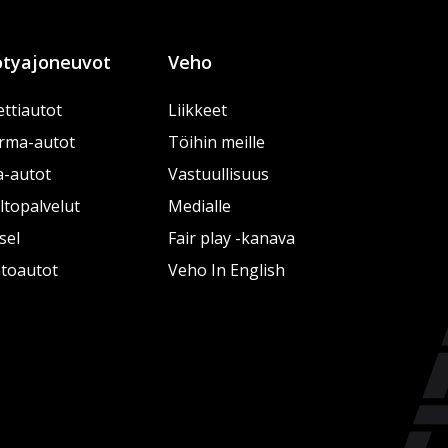
tyajoneuvot
Veho
ttiautot
Liikkeet
rma-autot
Töihin meille
a-autot
Vastuullisuus
topalvelut
Medialle
sel
Fair play -kanava
htoautot
Veho In English