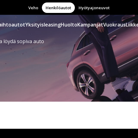
Veho
Henkilöautot
Hyötyajoneuvot
aihtoautot
Yksityisleasing
Huolto
Kampanjat
Vuokraus
Liikk
a löydä sopiva auto