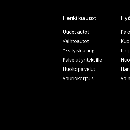
Henkilöautot
Hyö
Uudet autot
Pake
Vaihtoautot
Kuo
Yksityisleasing
Linj
Palvelut yrityksille
Huol
Huoltopalvelut
Han
Vauriokorjaus
Vai