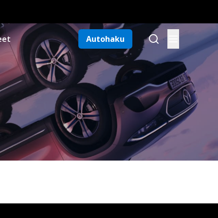
eet
Autohaku