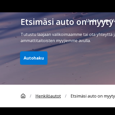
Etsimäsi auto on myyty
Uudet autot
V
Tutustu laajaan valikoimaamme tai ota yhteyttä j
ammattitaitoisten myyjiemme avulla.
Autohaku
/
Henkilöautot
/
Etsimäsi auto on myyty