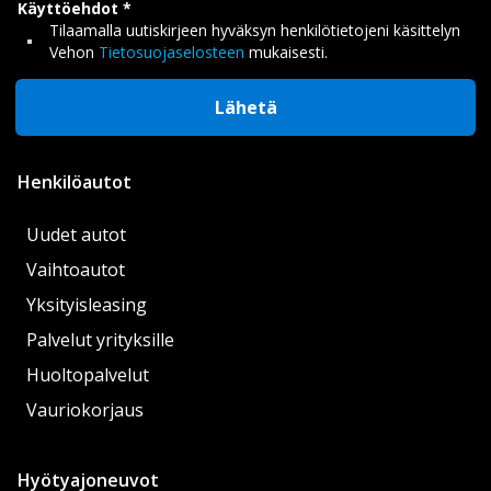
Käyttöehdot
Tilaamalla uutiskirjeen hyväksyn henkilötietojeni käsittelyn
Vehon
Tietosuojaselosteen
mukaisesti.
Lähetä
Henkilöautot
Uudet autot
Vaihtoautot
Yksityisleasing
Palvelut yrityksille
Huoltopalvelut
Vauriokorjaus
Hyötyajoneuvot