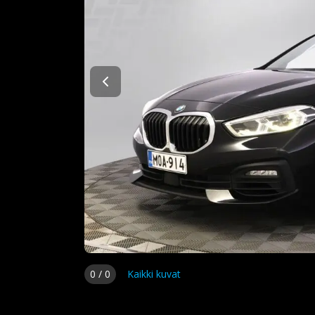
0
/
0
Kaikki kuvat