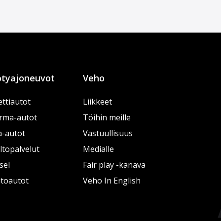
tyajoneuvot
Veho
ttiautot
Liikkeet
rma-autot
Töihin meille
a-autot
Vastuullisuus
topalvelut
Medialle
sel
Fair play -kanava
htoautot
Veho In English