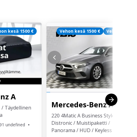
hon kesä 1500 €
Vehon kesä 1500 €
Veho Turva
enz
A
Mercedes-Benz
A
 / Täydellinen
a
220 4Matic A Business Style /
Distronic / Muistipaketti /
91 undefined
Panorama / HUD / Keyless /