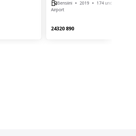
Bensiini
2019
174 undefined
Airport
243
20 890