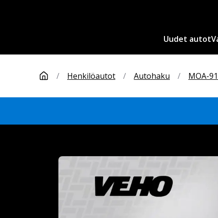
Uudet autot
V
/
Henkilöautot
/
Autohaku
/
MOA-91