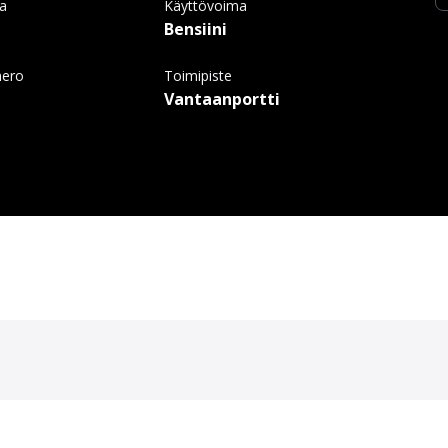
ma
Käyttövoima
Bensiini
mero
Toimipiste
Vantaanportti