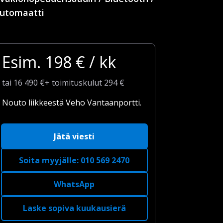
utomaatti
Esim.
198
€ / kk
tai
16 490
€
+
toimituskulut
294 €
Nouto liikkeestä Veho Vantaanportti.
Jätä viesti
Soita myyjälle
:
010 569 2470
WhatsApp
Laske sopiva kuukausierä