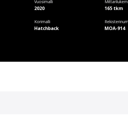
Vuosimalli
Mittariluke
2020
165 tkm
Korimalli
Rekisterinu
Hatchback
MOA-914