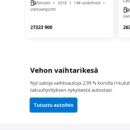
Led
Bensiini
2018
148 undefined
Vantaanportti
Van
273
23 900
26
Vehon vaihtarikesä
Nyt satoja vaihtoautoja 2,99 % korolla (+kulut)
takuuhyvityksen nykyisestä autostasi.
Tutustu autoihin