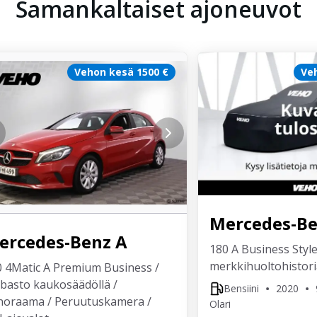
Samankaltaiset ajoneuvot
Vehon kesä 1500 €
Ve
Mercedes-B
ercedes-Benz
A
180 A Business Style
merkkihuoltohistori
0 4Matic A Premium Business /
basto kaukosäädöllä /
Bensiini
2020
noraama / Peruutuskamera /
Olari