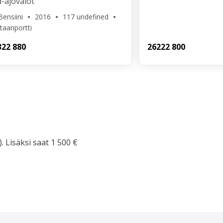
-ajovalot
Bensiini
2016
117 undefined
taanportti
3
22 880
262
22 800
. Lisäksi saat 1 500 €