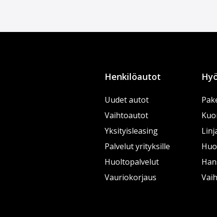
Henkilöautot
Hyö
Uudet autot
Pake
Vaihtoautot
Kuo
Yksityisleasing
Linj
Palvelut yrityksille
Huol
Huoltopalvelut
Han
Vauriokorjaus
Vai