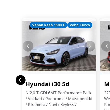
Vehon kesä 1500 €
Veho Turva
Hyundai
i30 5d
M
N 2,0 T-GDI 6MT Performance Pack
22
/ Vakkari / Panorama / Muistipenkki
We
/ P.kamera / Navi / Keyless /
Pa