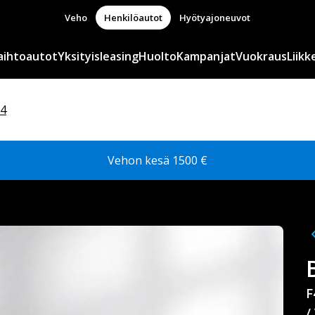
Veho
Henkilöautot
Hyötyajoneuvot
aihtoautot
Yksityisleasing
Huolto
Kampanjat
Vuokraus
Liikk
4
Vehon kesä 1500 €
F
/