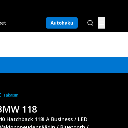
eet
Autohaku
Takaisin
BMW
118
40 Hatchback 118i A Business / LED
 Vakionopeudensäädin / Bluetooth /