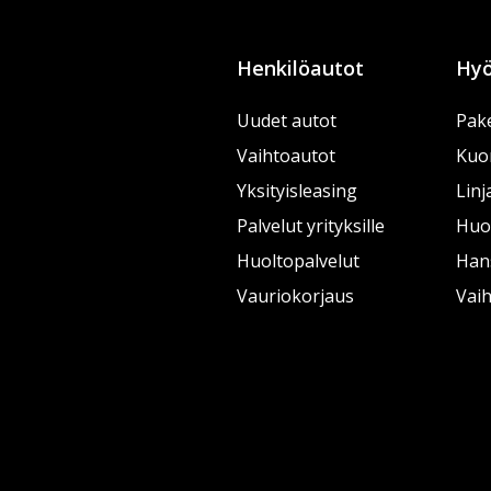
Henkilöautot
Hyö
Uudet autot
Pake
Vaihtoautot
Kuo
Yksityisleasing
Linj
Palvelut yrityksille
Huol
Huoltopalvelut
Han
Vauriokorjaus
Vai