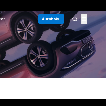
eet
Autohaku