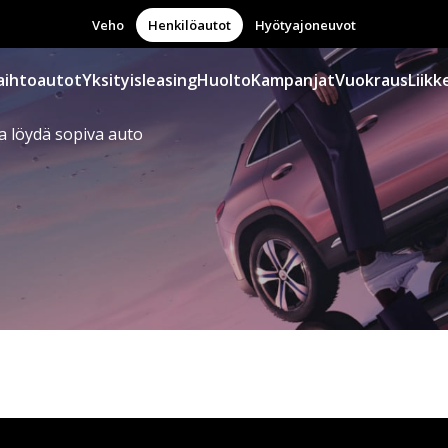
Veho
Henkilöautot
Hyötyajoneuvot
aihtoautot
Yksityisleasing
Huolto
Kampanjat
Vuokraus
Liikk
a löydä sopiva auto