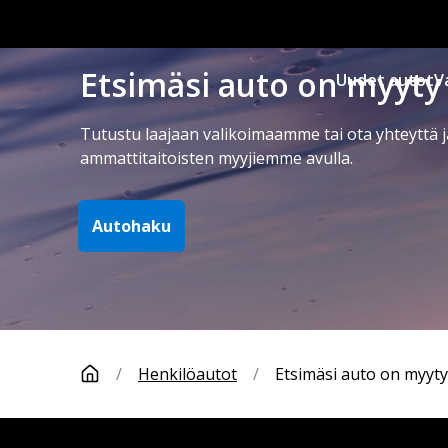
Etsimäsi auto on myyty
Uudet autot
V
Tutustu laajaan valikoimaamme tai ota yhteyttä j
ammattitaitoisten myyjiemme avulla.
Autohaku
/
Henkilöautot
/
Etsimäsi auto on myyty