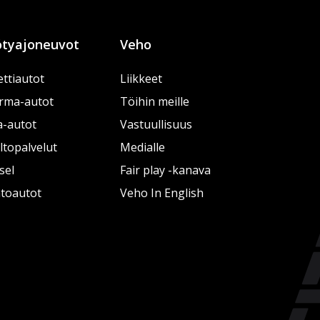
tyajoneuvot
Veho
ttiautot
Liikkeet
rma-autot
Töihin meille
a-autot
Vastuullisuus
topalvelut
Medialle
sel
Fair play -kanava
htoautot
Veho In English