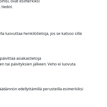
ihisi, ovat esimerkiksi
 tiedot.
a luovuttaa henkilötietoja, jos se katsoo sillä
päivittää asiakastietoja
en tai päivityksien jälkeen. Veho ei luovuta
ädännön edellyttämillä perusteilla esimerkiksi