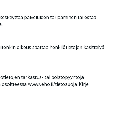
keskeyttää palveluiden tarjoaminen tai estää
a.
itenkin oikeus saattaa henkilötietojen käsittelyä
lötietojen tarkastus- tai poistopyyntöjä
aa osoitteessa
www.veho.fi/tietosuoja
. Kirje