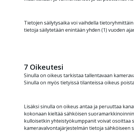
Tietojen säilytysaika voi vaihdella tietoryhmittäin
tietoja säilytetään enintään yhden (1) vuoden ajan
7
Oikeutesi
Sinulla on oikeus tarkistaa tallentavaan kamerava
Sinulla on myös tietyissä tilanteissa oikeus poista
Lisäksi sinulla on oikeus antaa ja peruuttaa kan
kokonaan kieltää sähköisen suoramarkkinoinnin 
kulloisetkin yhteistyökumppanit voivat osoittaa 
kameravalvontajärjestelmän tietoja sähköiseen 