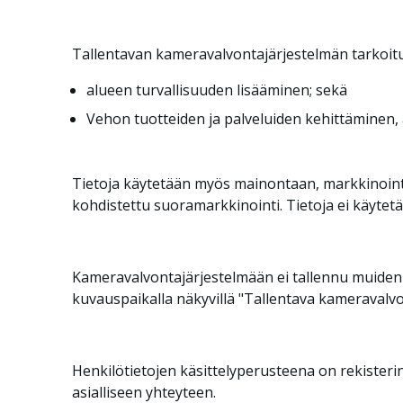
Tallentavan kameravalvontajärjestelmän tarkoit
alueen turvallisuuden lisääminen; sekä
Vehon tuotteiden ja palveluiden kehittäminen, 
Tietoja käytetään myös mainontaan, markkinointii
kohdistettu suoramarkkinointi. Tietoja ei käytet
Kameravalvontajärjestelmään ei tallennu muiden k
kuvauspaikalla näkyvillä "Tallentava kameravalvont
Henkilötietojen käsittelyperusteena on rekisteri
asialliseen yhteyteen.