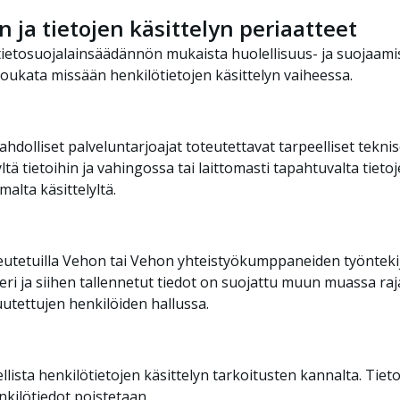
ja tietojen käsittelyn periaatteet
etosuojalainsäädännön mukaista huolellisuus- ja suojaamisvel
loukata missään henkilötietojen käsittelyn vaiheessa.
ahdolliset palveluntarjoajat toteutettavat tarpeelliset tekni
tä tietoihin ja vahingossa tai laittomasti tapahtuvalta tieto
malta käsittelyltä.
keutetuilla Vehon tai Vehon yhteistyökumppaneiden työntekij
steri ja siihen tallennetut tiedot on suojattu muun muassa ra
uutettujen henkilöiden hallussa.
ellista henkilötietojen käsittelyn tarkoitusten kannalta. Tie
kilötiedot poistetaan.