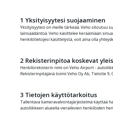
1
Yksityisyytesi suojaaminen
Yksityisyytesi on meille tärkeää. Veho sitoutuu 
lainsäädäntöä. Veho käsittelee keräämiään sinua k
henkilötietojesi käsittelystä, voit aina olla yhte
2
Rekisterinpitoa koskevat yleis
Henkilörekisterin nimi on Veho Airport - autolii
Rekisterinpitäjänä toimii Veho Oy Ab, Tietotie 9,
3
Tietojen käyttötarkoitus
Tallentava kameravalvontajärjestelmä käyttää h
autoliikkeen alueella vierailevien henkilöiden henk