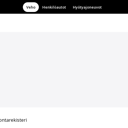
Veho
Henkilöautot
Hyötyajoneuvot
ntarekisteri