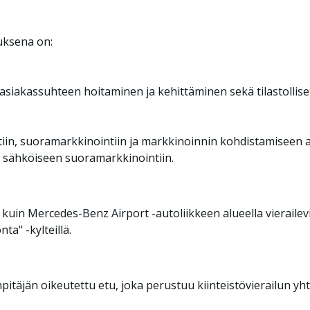
uksena on:
asiakassuhteen hoitaminen ja kehittäminen sekä tilastolliset
n, suoramarkkinointiin ja markkinoinnin kohdistamiseen asi
ä sähköiseen suoramarkkinointiin.
uin Mercedes-Benz Airport -autoliikkeen alueella vierailevi
a" -kylteillä.
npitäjän oikeutettu etu, joka perustuu kiinteistövierailun 