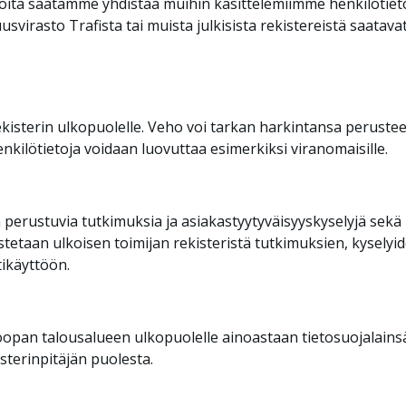
 joita saatamme yhdistää muihin käsittelemiimme henkilötieto
svirasto Trafista tai muista julkisista rekistereistä saatavat
isterin ulkopuolelle. Veho voi tarkan harkintansa perusteell
nkilötietoja voidaan luovuttaa esimerkiksi viranomaisille.
in perustuvia tutkimuksia ja asiakastyytyväisyyskyselyjä sekä 
stetaan ulkoisen toimijan rekisteristä tutkimuksien, kyselyid
tikäyttöön.
oopan talousalueen ulkopuolelle ainoastaan tietosuojalainsä
isterinpitäjän puolesta.