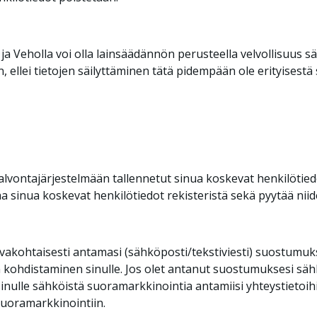
 ja Veholla voi olla lainsäädännön perusteella velvollisuus sä
, ellei tietojen säilyttäminen tätä pidempään ole erityisestä
lvontajärjestelmään tallennetut sinua koskevat henkilötiedot
a sinua koskevat henkilötiedot rekisteristä sekä pyytää niiden
avakohtaisesti antamasi (sähköposti/tekstiviesti) suostumu
kohdistaminen sinulle. Jos olet antanut suostumuksesi säh
sinulle sähköistä suoramarkkinointia antamiisi yhteystietoi
suoramarkkinointiin.