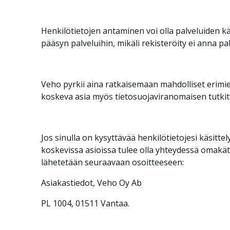
Henkilötietojen antaminen voi olla palveluiden k
pääsyn palveluihin, mikäli rekisteröity ei anna pal
Veho pyrkii aina ratkaisemaan mahdolliset erimiel
koskeva asia myös tietosuojaviranomaisen tutkit
Jos sinulla on kysyttävää henkilötietojesi käsitte
koskevissa asioissa tulee olla yhteydessä omakätise
lähetetään seuraavaan osoitteeseen:
Asiakastiedot, Veho Oy Ab
PL 1004, 01511 Vantaa.