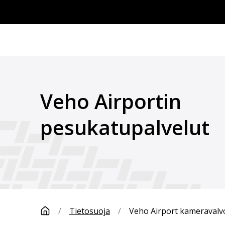
Veho Airportin
pesukatupalvelut
/
Tietosuoja
/
Veho Airport kameravalvo