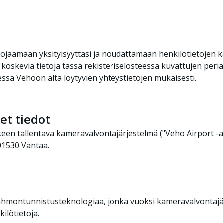
suojaamaan yksityisyyttäsi ja noudattamaan henkilötietojen 
oskevia tietoja tässä rekisteriselosteessa kuvattujen peria
ydessä Vehoon alta löytyvien yhteystietojen mukaisesti.
et tiedot
kkeen tallentava kameravalvontajärjestelmä ("Veho Airport -a
 01530 Vantaa.
ahmontunnistusteknologiaa, jonka vuoksi kameravalvontajär
ilötietoja.