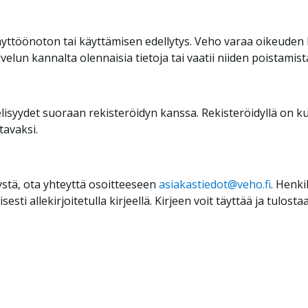
äyttöönoton tai käyttämisen edellytys. Veho varaa oikeuden 
velun kannalta olennaisia tietoja tai vaatii niiden poistamist
isyydet suoraan rekisteröidyn kanssa. Rekisteröidyllä on ku
tavaksi.
lystä, ota yhteyttä osoitteeseen
asiakastiedot@veho.fi
. Henki
sti allekirjoitetulla kirjeellä. Kirjeen voit täyttää ja tulost