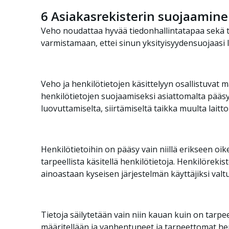
6
Asiakasrekisterin suojaaminen 
Veho noudattaa hyvää tiedonhallintatapaa sekä ti
varmistamaan, ettei sinun yksityisyydensuojaasi 
Veho ja henkilötietojen käsittelyyn osallistuvat m
henkilötietojen suojaamiseksi asiattomalta pääsyl
luovuttamiselta, siirtämiseltä taikka muulta laitto
Henkilötietoihin on pääsy vain niillä erikseen oi
tarpeellista käsitellä henkilötietoja. Henkilöreki
ainoastaan kyseisen järjestelmän käyttäjiksi valt
Tietoja säilytetään vain niin kauan kuin on tarpe
määritellään ja vanhentuneet ja tarpeettomat hen