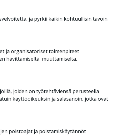
voitetta, ja pyrkii kaikin kohtuullisin tavoin
set ja organisatoriset toimenpiteet
jen hävittämiseltä, muuttamiselta,
öillä, joiden on työtehtäviensä perusteella
jatuin käyttöoikeuksin ja salasanoin, jotka ovat
tojen poistoajat ja poistamiskäytännöt