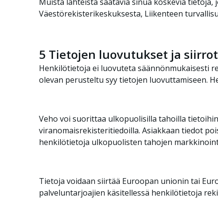
Muista lähteistä saatavia sinua koskevia tietoja,
Väestörekisterikeskuksesta, Liikenteen turvallisuu
5
Tietojen luovutukset ja siirrot
Henkilötietoja ei luovuteta säännönmukaisesti rek
olevan perusteltu syy tietojen luovuttamiseen. He
Veho voi suorittaa ulkopuolisilla tahoilla tietoih
viranomaisrekisteritiedoilla. Asiakkaan tiedot poi
henkilötietoja ulkopuolisten tahojen markkinoin
Tietoja voidaan siirtää Euroopan unionin tai Eur
palveluntarjoajien käsitellessä henkilötietoja rek