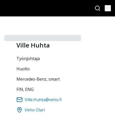
Ville
Huhta
työnjohtaja
Huolto
Mercedes-Benz, smart
FIN, ENG
Ville.Huhta@veho.fi
Veho Olari