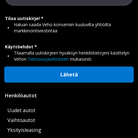
Tilaa uutiskirje!
Haluan saada Veho-konserniin kuuluvilta yhtiöiltä
markkinointiviestintää
Käyttöehdot
Tilaamalla uutiskirjeen hyväksyn henkilötietojeni käsittelyn
Vehon
Tietosuojaselosteen
mukaisesti.
Lähetä
Henkilöautot
Uudet autot
Vaihtoautot
Yksityisleasing