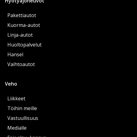
Hyötyajoneuvot
Pakettiautot
Kuorma-autot
Linja-autot
Huoltopalvelut
Hansel
Vaihtoautot
Veho
Liikkeet
Töihin meille
Vastuullisuus
Medialle