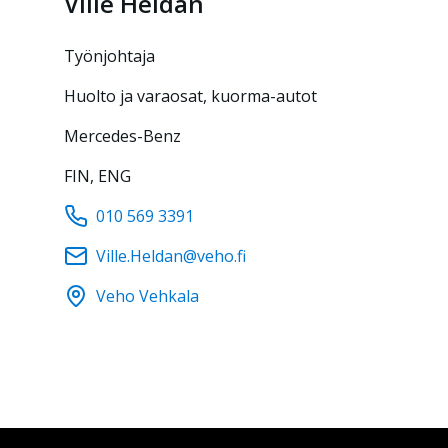
Ville
Heldan
työnjohtaja
Huolto ja varaosat, kuorma-autot
Mercedes-Benz
FIN, ENG
010 569 3391
Ville.Heldan@veho.fi
Veho Vehkala