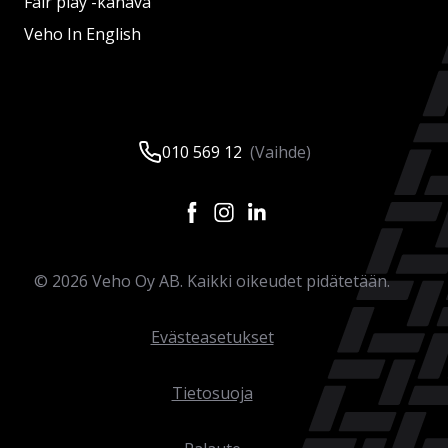
Fair play -kanava
Veho In English
010 569 12
(Vaihde)
©
2026
Veho Oy AB. Kaikki oikeudet pidätetään.
Evästeasetukset
Tietosuoja