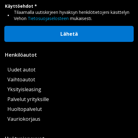
Käyttöehdot
Tilaamalla uutiskirjeen hyväksyn henkilötietojeni käsittelyn
Vehon
Tietosuojaselosteen
mukaisesti.
Lähetä
Henkilöautot
Uudet autot
Vaihtoautot
Yksityisleasing
Palvelut yrityksille
Huoltopalvelut
Vauriokorjaus