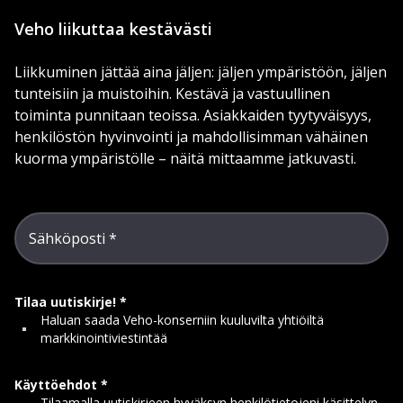
Veho liikuttaa kestävästi
Liikkuminen jättää aina jäljen: jäljen ympäristöön, jäljen
tunteisiin ja muistoihin. Kestävä ja vastuullinen
toiminta punnitaan teoissa. Asiakkaiden tyytyväisyys,
henkilöstön hyvinvointi ja mahdollisimman vähäinen
kuorma ympäristölle – näitä mittaamme jatkuvasti.
Sähköposti
Tilaa uutiskirje!
Haluan saada Veho-konserniin kuuluvilta yhtiöiltä
markkinointiviestintää
Käyttöehdot
Tilaamalla uutiskirjeen hyväksyn henkilötietojeni käsittelyn