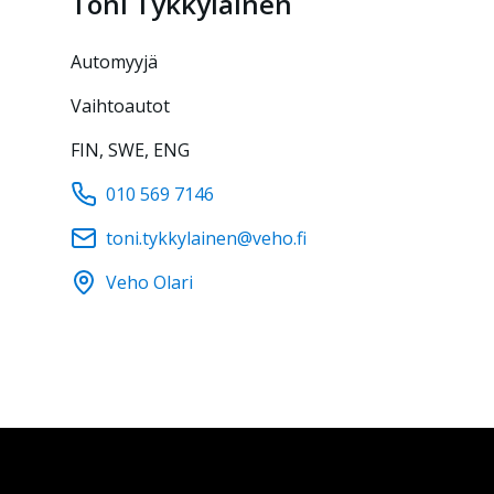
Toni
Tykkyläinen
automyyjä
Vaihtoautot
FIN, SWE, ENG
010 569 7146
toni.tykkylainen@veho.fi
Veho Olari