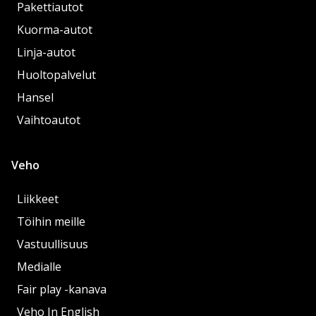
Pakettiautot
Kuorma-autot
Linja-autot
Huoltopalvelut
Hansel
Vaihtoautot
Veho
Liikkeet
Töihin meille
Vastuullisuus
Medialle
Fair play -kanava
Veho In English