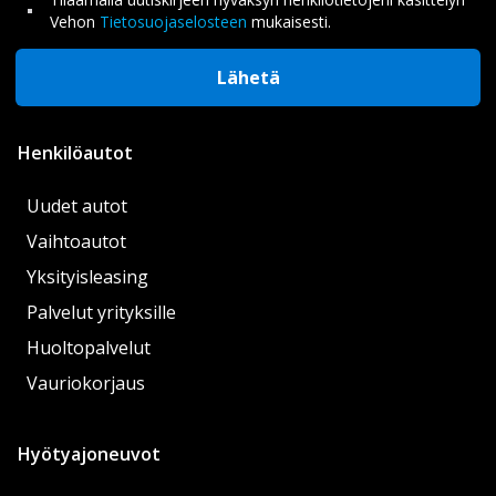
Vehon
Tietosuojaselosteen
mukaisesti.
Lähetä
Henkilöautot
Uudet autot
Vaihtoautot
Yksityisleasing
Palvelut yrityksille
Huoltopalvelut
Vauriokorjaus
Hyötyajoneuvot