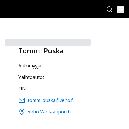
Tommi
Puska
automyyjä
Vaihtoautot
FIN
tommi.puska@veho.fi
Veho Vantaanportti