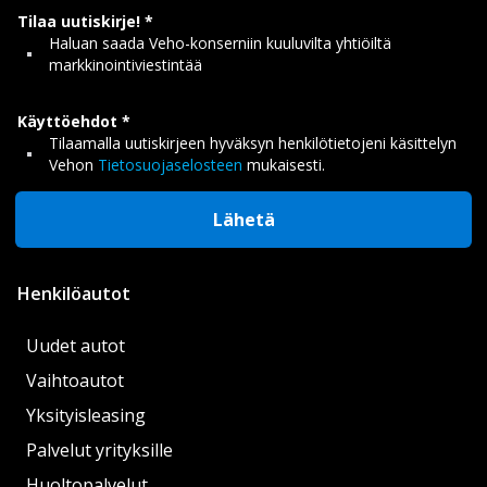
Tilaa uutiskirje!
Haluan saada Veho-konserniin kuuluvilta yhtiöiltä
markkinointiviestintää
Käyttöehdot
Tilaamalla uutiskirjeen hyväksyn henkilötietojeni käsittelyn
Vehon
Tietosuojaselosteen
mukaisesti.
Lähetä
Henkilöautot
Uudet autot
Vaihtoautot
Yksityisleasing
Palvelut yrityksille
Huoltopalvelut