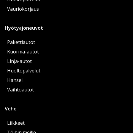
Vauriokorjaus
Hyötyajoneuvot
Pakettiautot
Kuorma-autot
Linja-autot
Huoltopalvelut
Hansel
Vaihtoautot
Veho
Liikkeet
Töihin meille