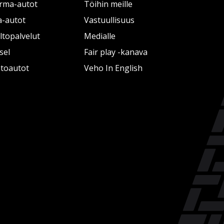
rma-autot
Töihin meille
a-autot
Vastuullisuus
topalvelut
Medialle
sel
Fair play -kanava
htoautot
Veho In English