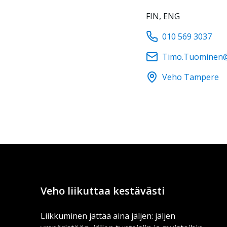
FIN, ENG
010 569 3037
Timo.Tuominen@
Veho Tampere
Veho liikuttaa kestävästi
Liikkuminen jättää aina jäljen: jäljen