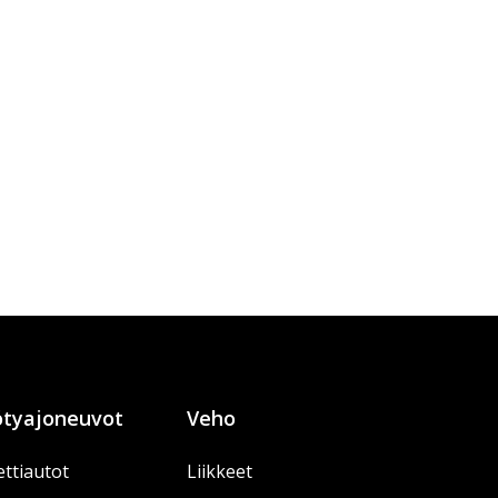
tyajoneuvot
Veho
ttiautot
Liikkeet