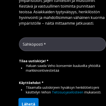
ympäristöön, jäljen tunteisiin ja muistoihin.
Kestävä ja vastuullinen toiminta punnitaan
teoissa. Asiakkaiden tyytyväisyys, henkilöstön
hyvinvointi ja mahdollisimman vähäinen kuorma
ympäristölle – näitä mittaamme jatkuvasti.
Sähköposti
Tilaa uutiskirje!
Haluan saada Veho-konserniin kuuluvilta yhtiöiltä
markkinointiviestintää
Käyttöehdot
Tilaamalla uutiskirjeen hyväksyn henkilötietojeni
käsittelyn Vehon
Tietosuojaselosteen
mukaisesti.
Lähetä