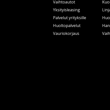
Vaihtoautot
Kuo
Yksityisleasing
Linj
Palvelut yrityksille
Huol
Huoltopalvelut
Han
Vauriokorjaus
Vai