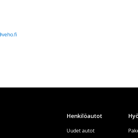
veho.fi
Henkilöautot
Hyö
Uudet autot
Pake