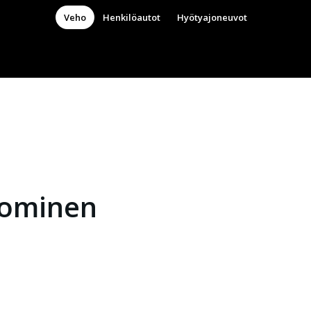
Veho
Henkilöautot
Hyötyajoneuvot
ominen