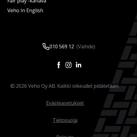
Fair play -kanava
Veho In English
010 569 12
(Vaihde)
©
2026
Veho Oy AB. Kaikki oikeudet pidätetään.
Evästeasetukset
Tietosuoja