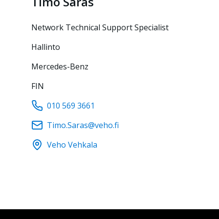
Timo
Saras
Network Technical Support Specialist
Hallinto
Mercedes-Benz
FIN
010 569 3661
Timo.Saras@veho.fi
Veho Vehkala