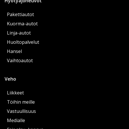
Hyötyajoneuvot
Pakettiautot
Kuorma-autot
Linja-autot
Huoltopalvelut
Hansel
Vaihtoautot
Veho
Liikkeet
Töihin meille
Vastuullisuus
Medialle