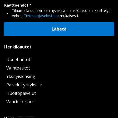
Käyttöehdot
Tilaamalla uutiskirjeen hyväksyn henkilötietojeni käsittelyn
Vehon
Tietosuojaselosteen
mukaisesti.
Lähetä
Henkilöautot
Uudet autot
Vaihtoautot
Yksityisleasing
Palvelut yrityksille
Huoltopalvelut
Vauriokorjaus