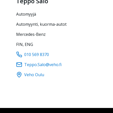
Teppo
Salo
automyyjä
Automyynti, kuorma-autot
Mercedes-Benz
FIN, ENG
010 569 8370
Teppo.Salo@veho.fi
Veho Oulu