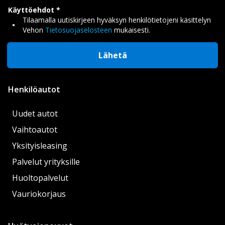
Käyttöehdot
Tilaamalla uutiskirjeen hyväksyn henkilötietojeni käsittelyn
Vehon
Tietosuojaselosteen
mukaisesti.
Lähetä
Henkilöautot
Uudet autot
Vaihtoautot
Yksityisleasing
Palvelut yrityksille
Huoltopalvelut
Vauriokorjaus