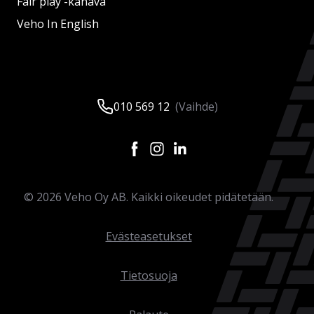
Fair play -kanava
Veho In English
010 569 12
(Vaihde)
©
2026
Veho Oy AB. Kaikki oikeudet pidätetään.
Evästeasetukset
Tietosuoja