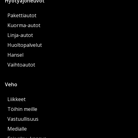
Hyötyajoneuvot
Pakettiautot
Kuorma-autot
Linja-autot
Huoltopalvelut
Hansel
Vaihtoautot
Veho
Liikkeet
Töihin meille
Vastuullisuus
Medialle