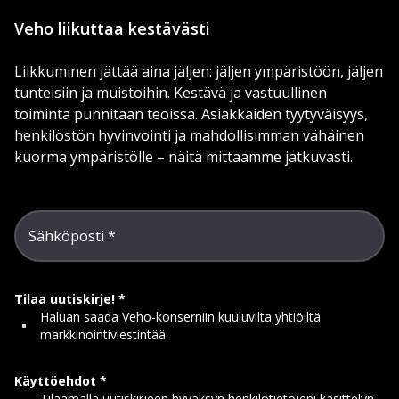
Veho liikuttaa kestävästi
Liikkuminen jättää aina jäljen: jäljen ympäristöön, jäljen
tunteisiin ja muistoihin. Kestävä ja vastuullinen
toiminta punnitaan teoissa. Asiakkaiden tyytyväisyys,
henkilöstön hyvinvointi ja mahdollisimman vähäinen
kuorma ympäristölle – näitä mittaamme jatkuvasti.
Sähköposti
Tilaa uutiskirje!
Haluan saada Veho-konserniin kuuluvilta yhtiöiltä
markkinointiviestintää
Käyttöehdot
Tilaamalla uutiskirjeen hyväksyn henkilötietojeni käsittelyn