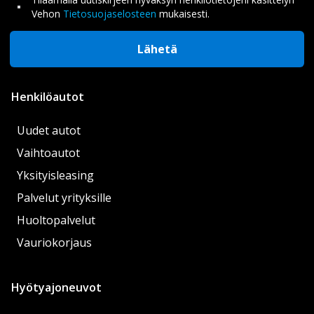
Vehon
Tietosuojaselosteen
mukaisesti.
Lähetä
Henkilöautot
Uudet autot
Vaihtoautot
Yksityisleasing
Palvelut yrityksille
Huoltopalvelut
Vauriokorjaus
Hyötyajoneuvot