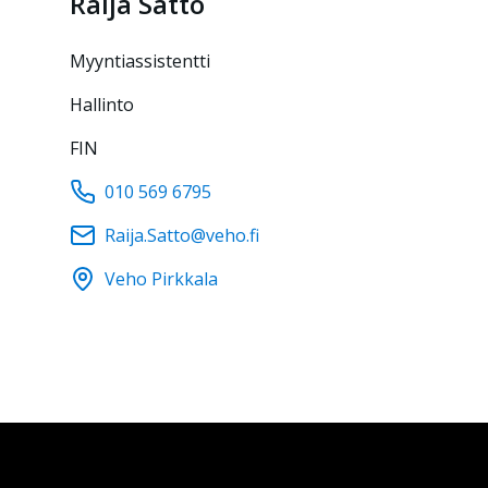
Raija
Satto
myyntiassistentti
Hallinto
FIN
010 569 6795
Raija.Satto@veho.fi
Veho Pirkkala