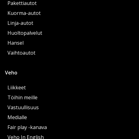
Pakettiautot
Kuorma-autot
Linja-autot
Huoltopalvelut
Hansel
Vaihtoautot
Veho
Liikkeet
Töihin meille
Vastuullisuus
Medialle
Fair play -kanava
Veho In English