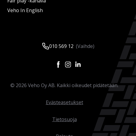
Fair play -kanava
Veho In English
010 569 12
(Vaihde)
©
2026
Veho Oy AB. Kaikki oikeudet pidätetään.
Evästeasetukset
Tietosuoja