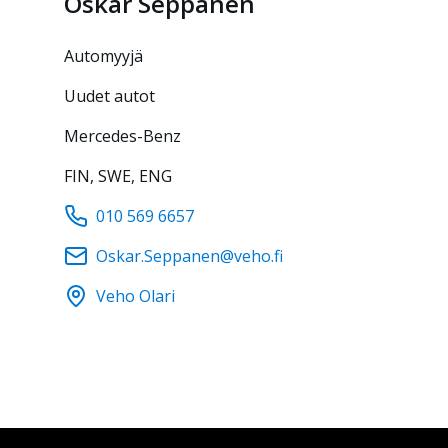
Oskar
Seppänen
automyyjä
Uudet autot
Mercedes-Benz
FIN, SWE, ENG
010 569 6657
Oskar.Seppanen@veho.fi
Veho Olari