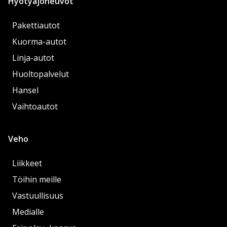
Hyötyajoneuvot
Pakettiautot
Kuorma-autot
Linja-autot
Huoltopalvelut
Hansel
Vaihtoautot
Veho
Liikkeet
Töihin meille
Vastuullisuus
Medialle