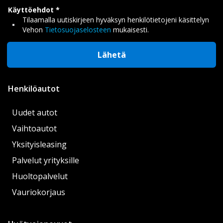
Käyttöehdot
Tilaamalla uutiskirjeen hyväksyn henkilötietojeni käsittelyn
Vehon
Tietosuojaselosteen
mukaisesti.
Lähetä
Henkilöautot
Uudet autot
Vaihtoautot
Yksityisleasing
Palvelut yrityksille
Huoltopalvelut
Vauriokorjaus