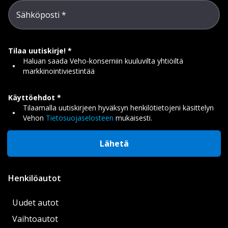
Sähköposti
Tilaa uutiskirje!
Haluan saada Veho-konserniin kuuluvilta yhtiöiltä
markkinointiviestintää
Käyttöehdot
Tilaamalla uutiskirjeen hyväksyn henkilötietojeni käsittelyn
Vehon
Tietosuojaselosteen
mukaisesti.
Lähetä
Henkilöautot
Uudet autot
Vaihtoautot