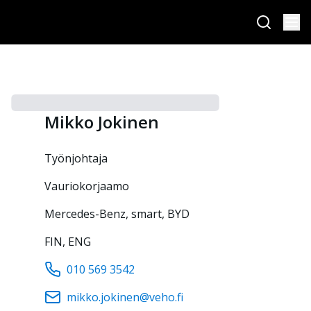
Mikko
Jokinen
työnjohtaja
Vauriokorjaamo
Mercedes-Benz, smart, BYD
FIN, ENG
010 569 3542
mikko.jokinen@veho.fi