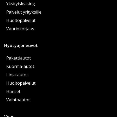
Yksityisleasing
Palvelut yrityksille
Huoltopalvelut
Vauriokorjaus
Hyötyajoneuvot
Pakettiautot
Kuorma-autot
Linja-autot
Huoltopalvelut
Hansel
Vaihtoautot
Veho