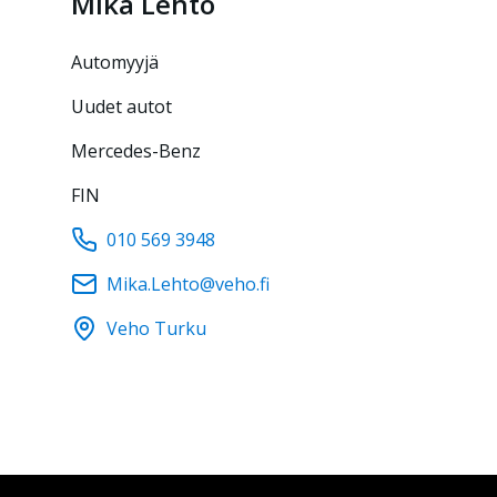
Mika
Lehto
automyyjä
Uudet autot
Mercedes-Benz
FIN
010 569 3948
Mika.Lehto@veho.fi
Veho Turku