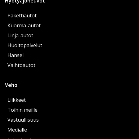
Hyötyajoneuvot
Pakettiautot
Kuorma-autot
Linja-autot
Huoltopalvelut
Hansel
Vaihtoautot
Veho
Liikkeet
Töihin meille
Vastuullisuus
Medialle