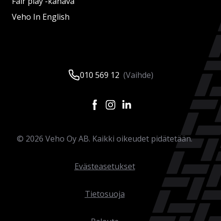
Fair play -kanava
Veho In English
010 569 12
(Vaihde)
©
2026
Veho Oy AB. Kaikki oikeudet pidätetään.
Evästeasetukset
Tietosuoja