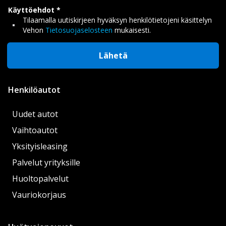
Käyttöehdot
Tilaamalla uutiskirjeen hyväksyn henkilötietojeni käsittelyn
Vehon
Tietosuojaselosteen
mukaisesti.
Lähetä
Henkilöautot
Uudet autot
Vaihtoautot
Yksityisleasing
Palvelut yrityksille
Huoltopalvelut
Vauriokorjaus