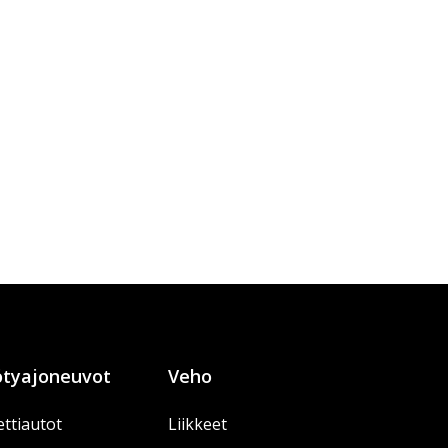
tyajoneuvot
Veho
ttiautot
Liikkeet