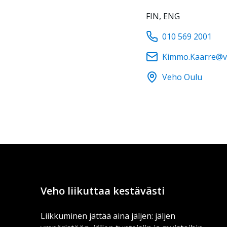
FIN, ENG
010 569 2001
Kimmo.Kaarre@ve
Veho Oulu
Veho liikuttaa kestävästi
Liikkuminen jättää aina jäljen: jäljen