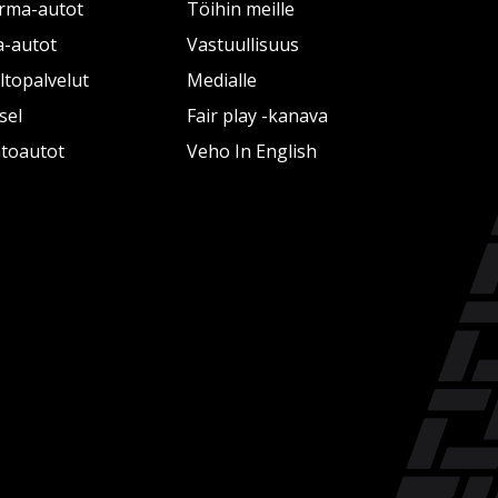
rma-autot
Töihin meille
a-autot
Vastuullisuus
topalvelut
Medialle
sel
Fair play -kanava
htoautot
Veho In English