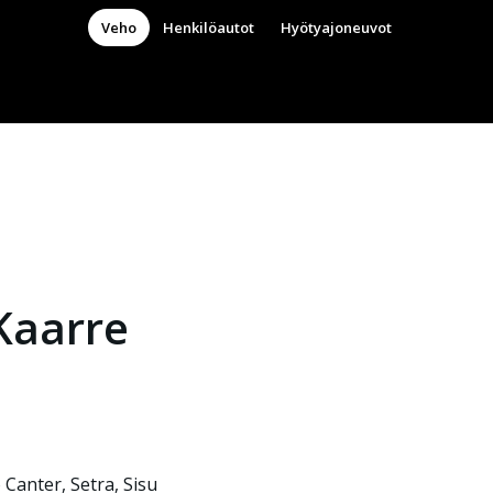
Veho
Henkilöautot
Hyötyajoneuvot
Kaarre
Canter, Setra, Sisu