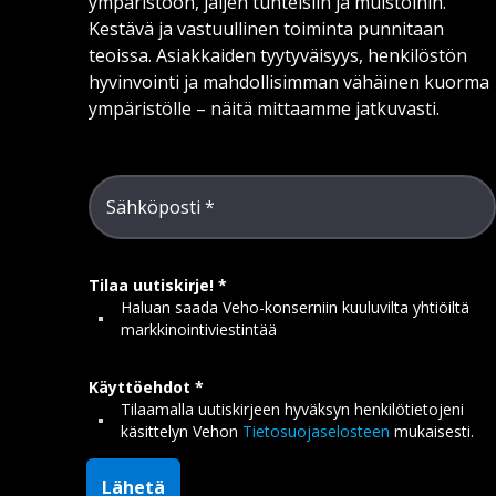
ympäristöön, jäljen tunteisiin ja muistoihin.
Kestävä ja vastuullinen toiminta punnitaan
teoissa. Asiakkaiden tyytyväisyys, henkilöstön
hyvinvointi ja mahdollisimman vähäinen kuorma
ympäristölle – näitä mittaamme jatkuvasti.
Sähköposti
Tilaa uutiskirje!
Haluan saada Veho-konserniin kuuluvilta yhtiöiltä
markkinointiviestintää
Käyttöehdot
Tilaamalla uutiskirjeen hyväksyn henkilötietojeni
käsittelyn Vehon
Tietosuojaselosteen
mukaisesti.
Lähetä