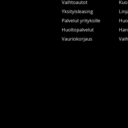
Vaihtoautot
Kuo
Yksityisleasing
Linj
Palvelut yrityksille
Huol
Huoltopalvelut
Han
Vauriokorjaus
Vai