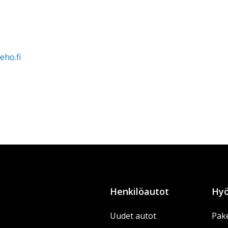
ho.fi
Henkilöautot
Hyö
Uudet autot
Pake