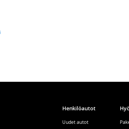
i
Henkilöautot
Hyö
Uudet autot
Pake