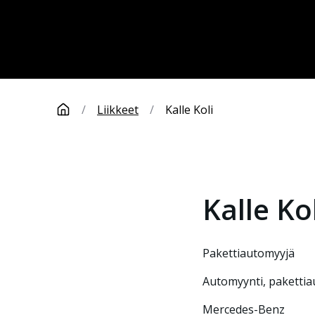
/
Liikkeet
/
Kalle Koli
Kalle
Kol
pakettiautomyyjä
Automyynti, pakettia
Mercedes-Benz