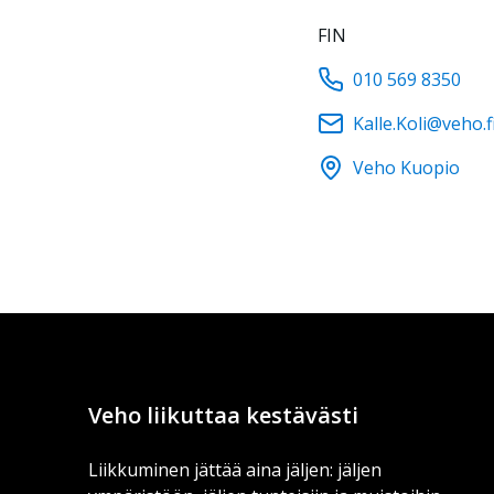
FIN
010 569 8350
Kalle.Koli@veho.f
Veho Kuopio
Veho liikuttaa kestävästi
Liikkuminen jättää aina jäljen: jäljen