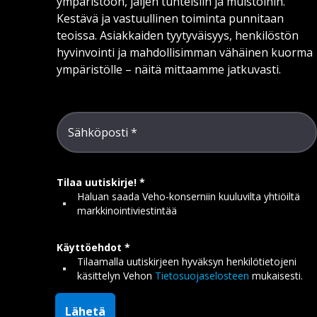
ympäristöön, jäljen tunteisiin ja muistoihin.
Kestävä ja vastuullinen toiminta punnitaan
teoissa. Asiakkaiden tyytyväisyys, henkilöstön
hyvinvointi ja mahdollisimman vähäinen kuorma
ympäristölle – näitä mittaamme jatkuvasti.
Sähköposti
Tilaa uutiskirje!
Haluan saada Veho-konserniin kuuluvilta yhtiöiltä
markkinointiviestintää
Käyttöehdot
Tilaamalla uutiskirjeen hyväksyn henkilötietojeni
käsittelyn Vehon
Tietosuojaselosteen
mukaisesti.
Lähetä