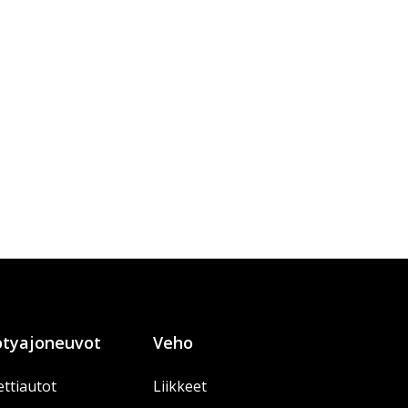
tyajoneuvot
Veho
ttiautot
Liikkeet