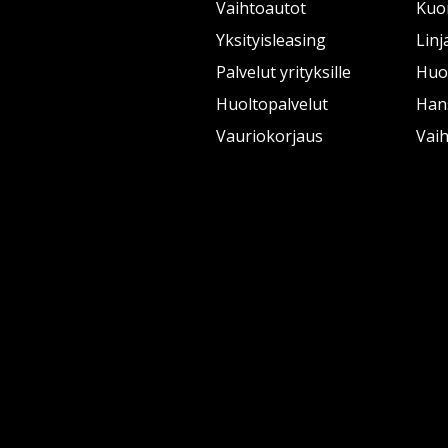
Vaihtoautot
Kuo
Yksityisleasing
Linj
Palvelut yrityksille
Huol
Huoltopalvelut
Han
Vauriokorjaus
Vai