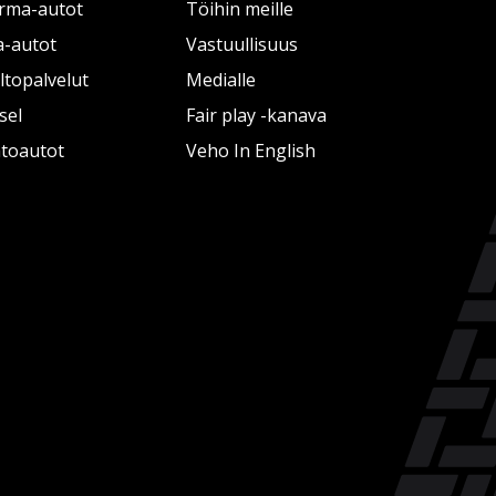
rma-autot
Töihin meille
a-autot
Vastuullisuus
topalvelut
Medialle
sel
Fair play -kanava
htoautot
Veho In English