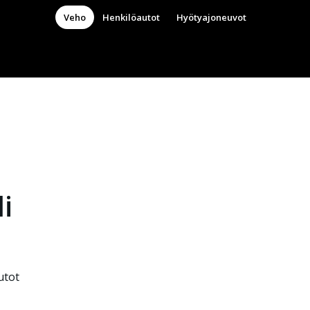
Veho
Henkilöautot
Hyötyajoneuvot
i
utot