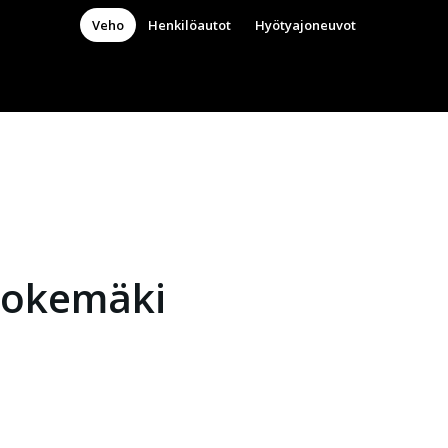
Veho
Henkilöautot
Hyötyajoneuvot
okemäki