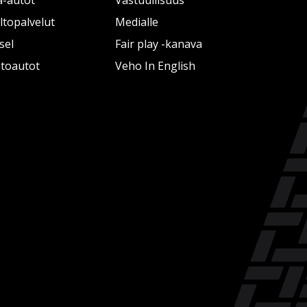
a-autot
Vastuullisuus
topalvelut
Medialle
sel
Fair play -kanava
htoautot
Veho In English