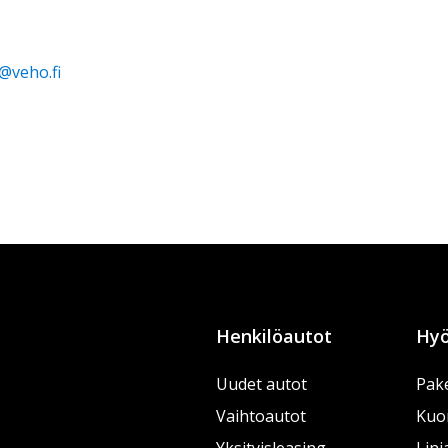
@veho.fi
Henkilöautot
Hyö
Uudet autot
Pake
Vaihtoautot
Kuo