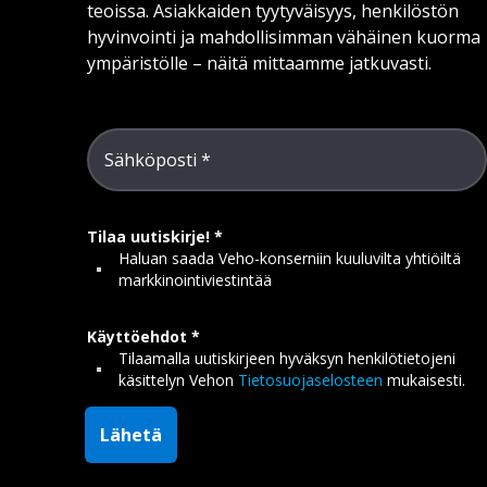
teoissa. Asiakkaiden tyytyväisyys, henkilöstön
hyvinvointi ja mahdollisimman vähäinen kuorma
ympäristölle – näitä mittaamme jatkuvasti.
Sähköposti
Tilaa uutiskirje!
Haluan saada Veho-konserniin kuuluvilta yhtiöiltä
markkinointiviestintää
Käyttöehdot
Tilaamalla uutiskirjeen hyväksyn henkilötietojeni
käsittelyn Vehon
Tietosuojaselosteen
mukaisesti.
Lähetä