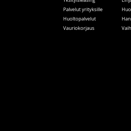
Yksityisleasing
Linj
Palvelut yrityksille
Huol
Huoltopalvelut
Han
Vauriokorjaus
Vai