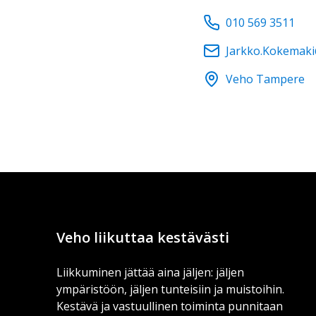
010 569 3511
Jarkko.Kokemaki
Veho Tampere
Veho liikuttaa kestävästi
Liikkuminen jättää aina jäljen: jäljen
ympäristöön, jäljen tunteisiin ja muistoihin.
Kestävä ja vastuullinen toiminta punnitaan