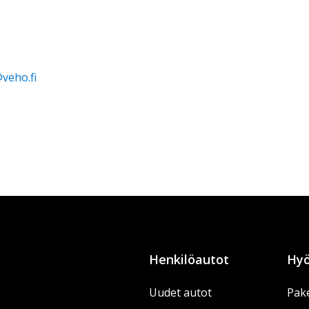
@veho.fi
Henkilöautot
Hyö
Uudet autot
Pake