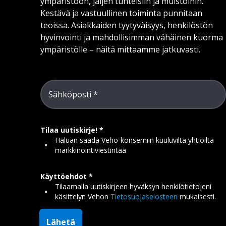
ympäristöön, jäljen tunteisiin ja muistoihin.
Kestävä ja vastuullinen toiminta punnitaan
teoissa. Asiakkaiden tyytyväisyys, henkilöstön
hyvinvointi ja mahdollisimman vähäinen kuorma
ympäristölle – näitä mittaamme jatkuvasti.
Sähköposti
Tilaa uutiskirje!
Haluan saada Veho-konserniin kuuluvilta yhtiöiltä
markkinointiviestintää
Käyttöehdot
Tilaamalla uutiskirjeen hyväksyn henkilötietojeni
käsittelyn Vehon
Tietosuojaselosteen
mukaisesti.
Lähetä