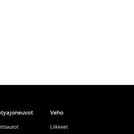
tyajoneuvot
Veho
ttiautot
Liikkeet