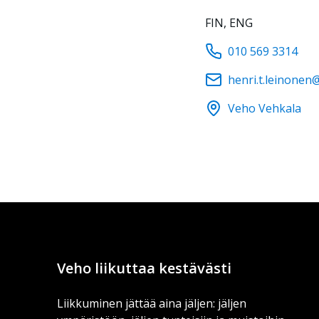
FIN, ENG
010 569 3314
henri.t.leinonen
Veho Vehkala
Veho liikuttaa kestävästi
Liikkuminen jättää aina jäljen: jäljen