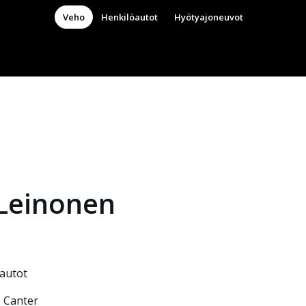
Veho
Henkilöautot
Hyötyajoneuvot
Leinonen
autot
 Canter