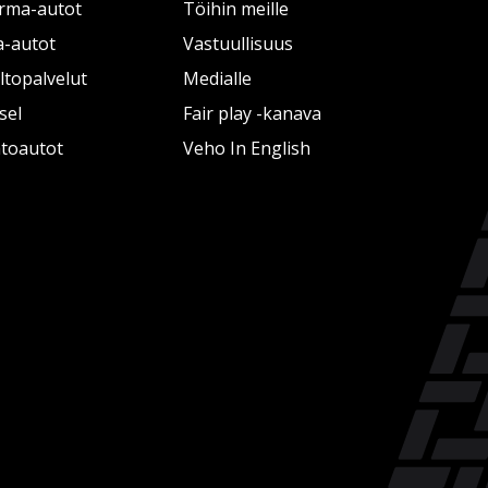
rma-autot
Töihin meille
a-autot
Vastuullisuus
topalvelut
Medialle
sel
Fair play -kanava
htoautot
Veho In English