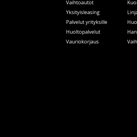
Vaihtoautot
Kuo
Yksityisleasing
Linj
Palvelut yrityksille
Huol
Huoltopalvelut
Han
Vauriokorjaus
Vai