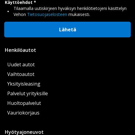
Käyttöehdot
Tilaamalla uutiskirjeen hyväksyn henkilötietojeni käsittelyn
Vehon
Tietosuojaselosteen
mukaisesti.
Lähetä
Henkilöautot
Uudet autot
Vaihtoautot
Yksityisleasing
Palvelut yrityksille
Huoltopalvelut
Vauriokorjaus
Hyötyajoneuvot