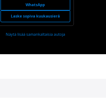
WhatsApp
Laske sopiva kuukausierä
Näytä lisää samankaltaisia autoja