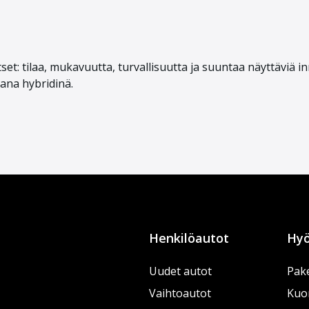
et: tilaa, mukavuutta, turvallisuutta ja suuntaa näyttäviä inn
vana hybridinä.
Henkilöautot
Hyö
Uudet autot
Pake
Vaihtoautot
Kuo