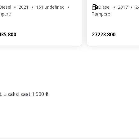
Diesel
2021
161 undefined
Diesel
2017
2
mpere
Tampere
4
35 800
272
23 800
. Lisäksi saat 1 500 €