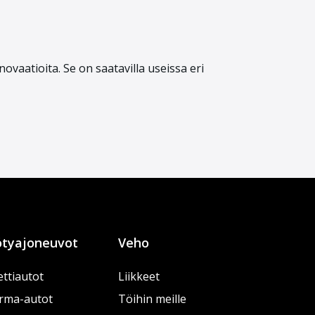
ovaatioita. Se on saatavilla useissa eri
tyajoneuvot
Veho
ttiautot
Liikkeet
rma-autot
Töihin meille