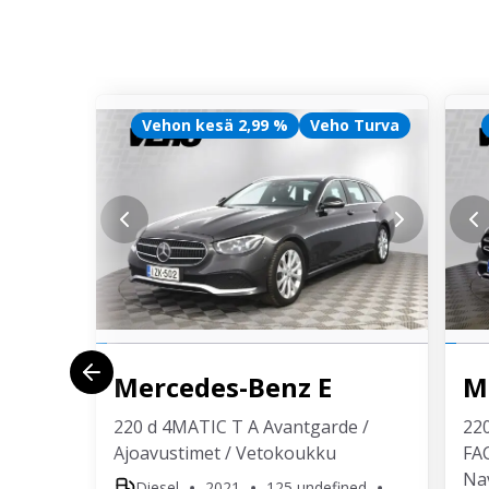
Vehon kesä 2,99 %
Veho Turva
Mercedes-Benz
E
M
220 d 4MATIC T A Avantgarde /
220
Ajoavustimet / Vetokoukku
FAC
Nav
Diesel
2021
125 undefined