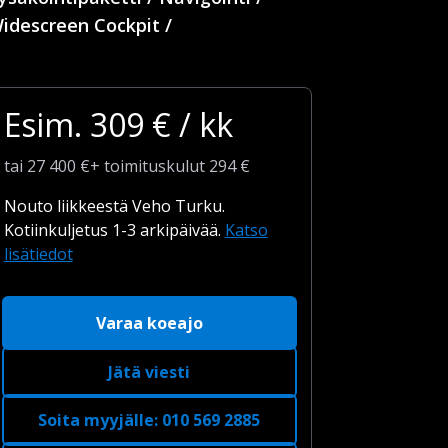
idescreen Cockpit /
Esim.
309
€ / kk
tai
27 400
€
+
toimituskulut
294 €
Nouto liikkeestä Veho Turku.
Kotiinkuljetus 1-3 arkipäivää.
Katso
lisätiedot
Varaa koeajo
Jätä viesti
Soita myyjälle
:
010 569 2885