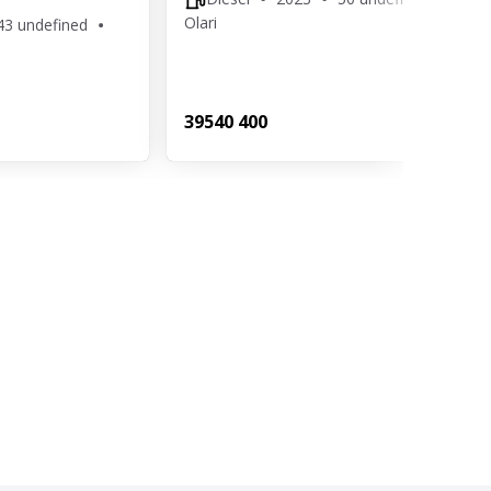
Olari
43 undefined
395
40 400