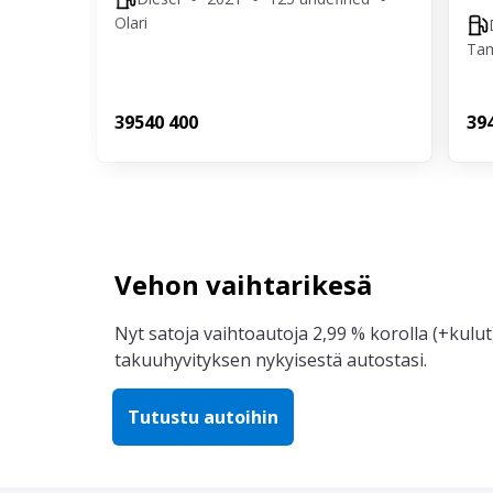
Olari
Ta
395
40 400
39
Vehon vaihtarikesä
Nyt satoja vaihtoautoja 2,99 % korolla (+kulut)
takuuhyvityksen nykyisestä autostasi.
Tutustu autoihin