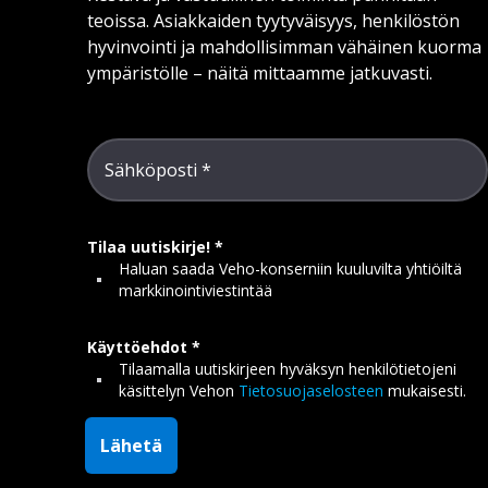
teoissa. Asiakkaiden tyytyväisyys, henkilöstön
hyvinvointi ja mahdollisimman vähäinen kuorma
ympäristölle – näitä mittaamme jatkuvasti.
Sähköposti
Tilaa uutiskirje!
Haluan saada Veho-konserniin kuuluvilta yhtiöiltä
markkinointiviestintää
Käyttöehdot
Tilaamalla uutiskirjeen hyväksyn henkilötietojeni
käsittelyn Vehon
Tietosuojaselosteen
mukaisesti.
Lähetä