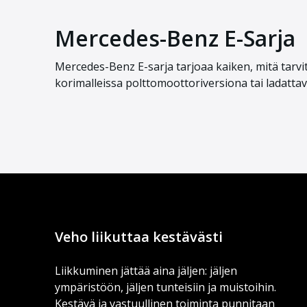
Mercedes-Benz E-Sarja
Mercedes-Benz E-sarja tarjoaa kaiken, mitä tarvits
korimalleissa polttomoottoriversiona tai ladatta
Veho liikuttaa kestävästi
Liikkuminen jättää aina jäljen: jäljen
ympäristöön, jäljen tunteisiin ja muistoihin.
Kestävä ja vastuullinen toiminta punnitaan