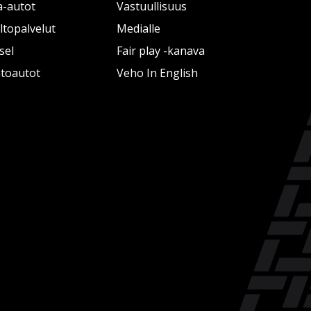
a-autot
Vastuullisuus
topalvelut
Medialle
sel
Fair play -kanava
htoautot
Veho In English