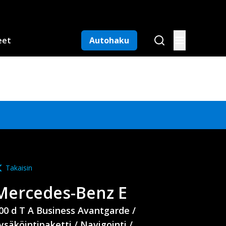
eet
Autohaku
Takaisin
Mercedes-Benz
E
00 d T A Business Avantgarde /
ysäköintipaketti / Navigointi /