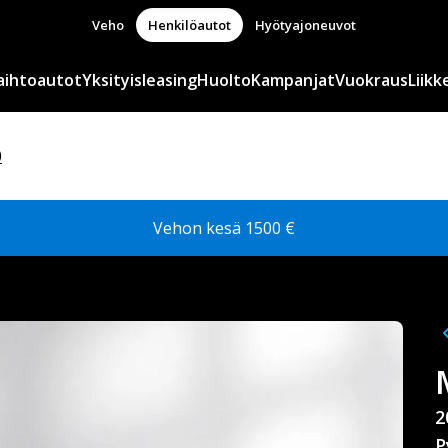
Veho
Henkilöautot
Hyötyajoneuvot
aihtoautot
Yksityisleasing
Huolto
Kampanjat
Vuokraus
Liikk
0
Vehon kesä 1500 €
2
P