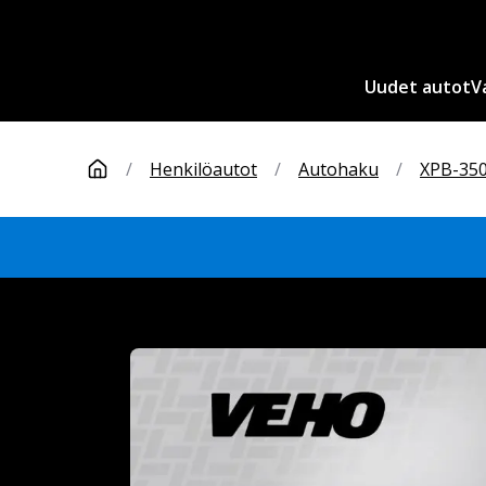
Uudet autot
V
/
Henkilöautot
/
Autohaku
/
XPB-35