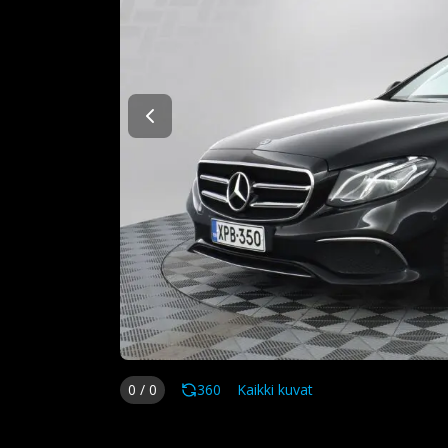
0
/
0
360
Kaikki kuvat