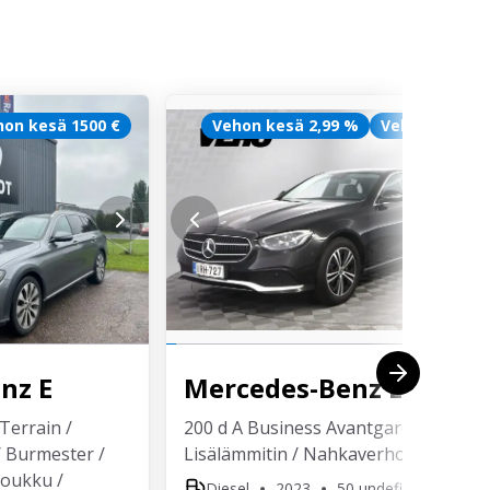
hon kesä 1500 €
Vehon kesä 2,99 %
Veho Turva
enz
E
Mercedes-Benz
E
-Terrain /
200 d A Business Avantgarde /
 / Burmester /
Lisälämmitin / Nahkaverhoilu
oukku /
Diesel
2023
50 undefined