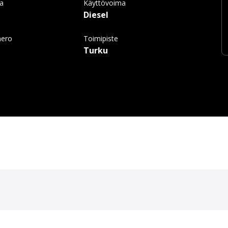
ma
Käyttövoima
Diesel
mero
Toimipiste
Turku