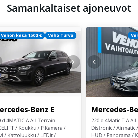
Samankaltaiset ajoneuvot
Vehon kesä 1500 €
Veho Turva
Ve
ercedes-Benz
E
Mercedes-B
 d 4MATIC A All-Terrain
220 d 4Matic T A All
ELIFT / Koukku / P.Kamera /
Distronic / Airmatic
i / Kattoluukku / LEDit /
HUD / Panorama / K