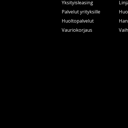
Yksityisleasing
Linj
Palvelut yrityksille
Huol
Huoltopalvelut
Han
Vauriokorjaus
Vai