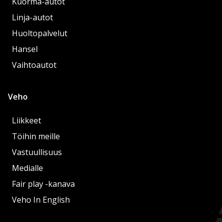
Kuorma-autot
Linja-autot
Huoltopalvelut
Hansel
Vaihtoautot
Veho
Liikkeet
Töihin meille
Vastuullisuus
Medialle
Fair play -kanava
Veho In English