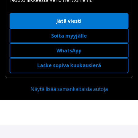
Jätä viesti
Soita myyjälle
WhatsApp
Laske sopiva kuukausierä
Näytä lisää samankaltaisia autoja