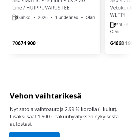
350 4MATIC Premium Plus AMG
350 4MATIC
Line / HUIPPUVARUSTEET
Vetokoukku
WLTP!
Sähkö
2026
1 undefined
Olari
Sähkö
Olari
706
74 900
646
68 190
Vehon vaihtarikesä
Nyt satoja vaihtoautoja 2,99 % korolla (+kulut).
Lisäksi saat 1 500 € takuuhyvityksen nykyisestä
autostasi.