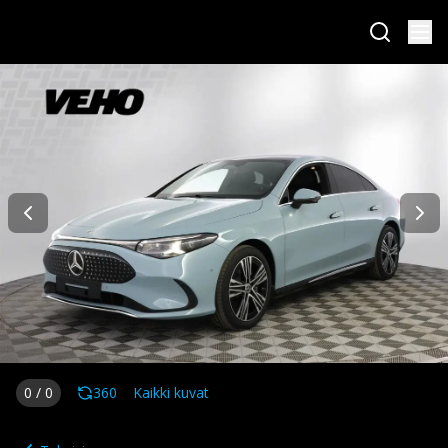
0
/
0
360
Kaikki kuvat