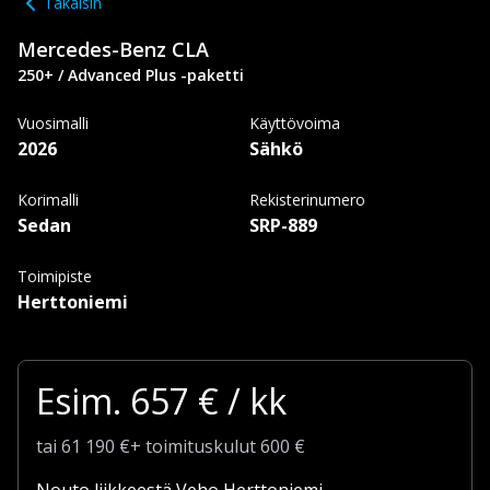
Takaisin
Mercedes-Benz
CLA
250+ / Advanced Plus -paketti
Vuosimalli
Käyttövoima
2026
Sähkö
Korimalli
Rekisterinumero
Sedan
SRP-889
Toimipiste
Herttoniemi
Esim.
657
€ / kk
tai
61 190
€
+
toimituskulut
600 €
Nouto liikkeestä Veho Herttoniemi.