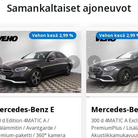
Samankaltaiset ajoneuvot
Vehon kesä 2,99 %
Vehon kesä 2,99
ercedes-Benz
E
Mercedes-B
 d Edition 4MATIC A /
300 d 4MATIC A Excl
älämmitin / Avantgarde /
PremiumPlus / Lisäl
emium-paketti / 360° kamera
Akustiikkamukavuu