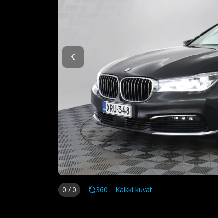
0
/
0
360
Kaikki kuvat