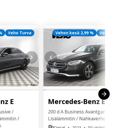
 %
Veho Turva
Vehon kesä 2,99 %
Veho Turva
enz
E
Mercedes-Benz
E
usive /
200 d A Business Avantgarde /
ämmitin /
Lisälämmitin / Nahkaverhoilu
s
Diesel
2023
50 undefined