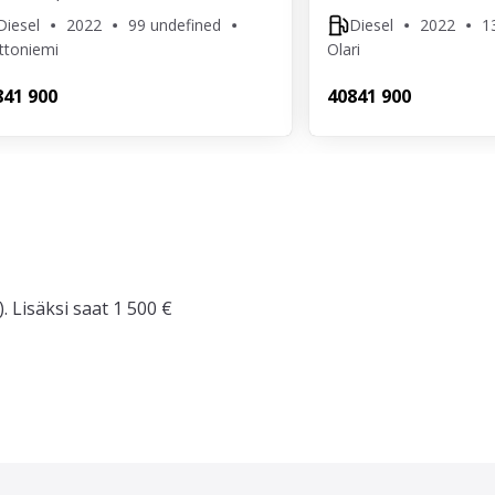
Diesel
2022
99 undefined
Diesel
2022
1
ttoniemi
Olari
8
41 900
408
41 900
. Lisäksi saat 1 500 €