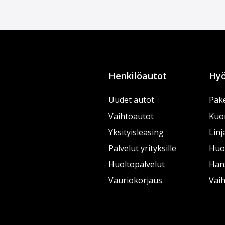
Henkilöautot
Hyö
Uudet autot
Pake
Vaihtoautot
Kuo
Yksityisleasing
Linj
Palvelut yrityksille
Huol
Huoltopalvelut
Han
Vauriokorjaus
Vai