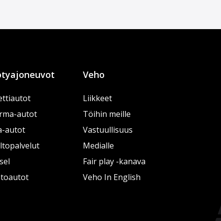
tyajoneuvot
Veho
ttiautot
Liikkeet
rma-autot
Töihin meille
a-autot
Vastuullisuus
topalvelut
Medialle
sel
Fair play -kanava
htoautot
Veho In English