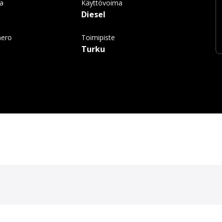
ma
Käyttövoima
Diesel
mero
Toimipiste
Turku