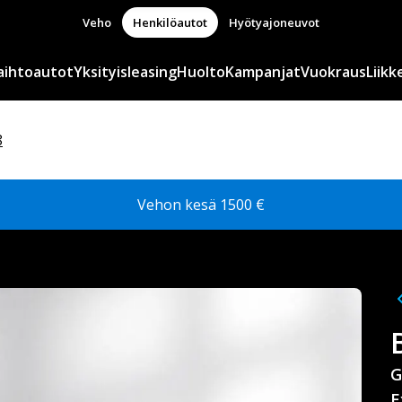
Veho
Henkilöautot
Hyötyajoneuvot
aihtoautot
Yksityisleasing
Huolto
Kampanjat
Vuokraus
Liikk
8
Vehon kesä 1500 €
G
E