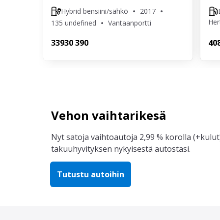
Hybrid bensiini/sähkö
2017
Her
135 undefined
Vantaanportti
339
30 390
40
Vehon vaihtarikesä
Nyt satoja vaihtoautoja 2,99 % korolla (+kulut)
takuuhyvityksen nykyisestä autostasi.
Tutustu autoihin