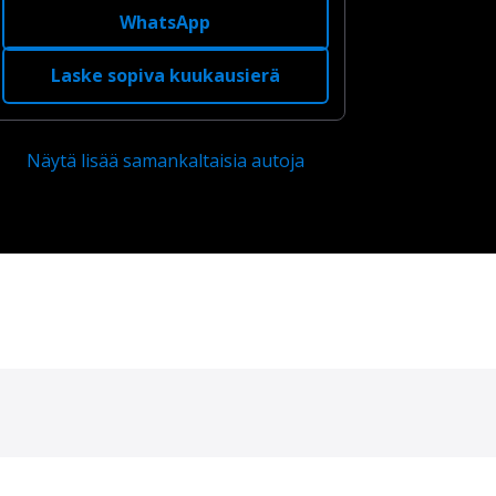
WhatsApp
Laske sopiva kuukausierä
Näytä lisää samankaltaisia autoja