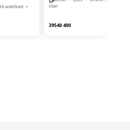
Olari
34 undefined
395
40 400