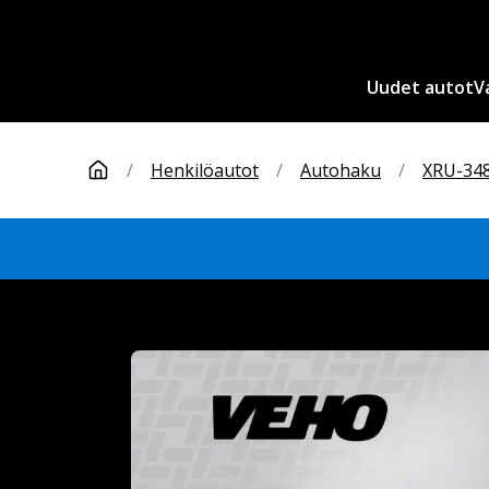
Uudet autot
V
/
Henkilöautot
/
Autohaku
/
XRU-34