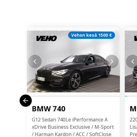
Vehon kesä 1500 €
BMW
740
M
G12 Sedan 740Le iPerformance A
220
xDrive Business Exclusive / M-Sport
Lis
/ Harman Kardon / ACC / SoftClose
Pr