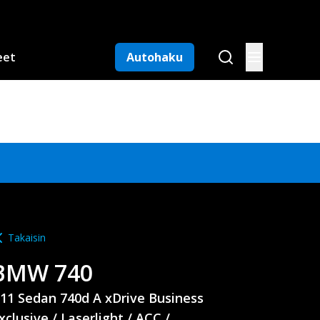
eet
Autohaku
Takaisin
BMW
740
11 Sedan 740d A xDrive Business
xclusive / Laserlight / ACC /