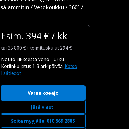
isälämmitin / Vetokoukku / 360° /
Esim.
394
€ / kk
tai
35 800
€
+
toimituskulut
294 €
Nouto liikkeestä Veho Turku.
Kotiinkuljetus 1-3 arkipäivää.
Katso
lisätiedot
Varaa koeajo
Jätä viesti
Soita myyjälle
:
010 569 2885